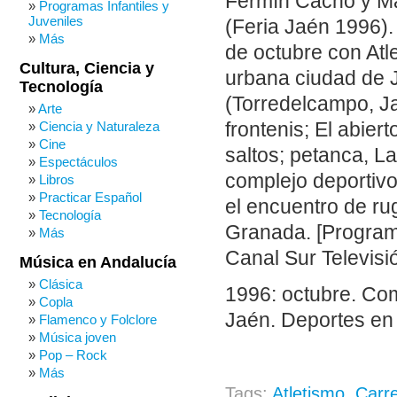
Fermín Cacho y Man
Programas Infantiles y
Juveniles
(Feria Jaén 1996).
Más
de octubre con Atle
Cultura, Ciencia y
urbana ciudad de 
Tecnología
(Torredelcampo, Ja
Arte
frontenis; El abier
Ciencia y Naturaleza
Cine
saltos; petanca, L
Espectáculos
complejo deportivo 
Libros
Practicar Español
el encuentro de ru
Tecnología
Granada. [Program
Más
Canal Sur Televisió
Música en Andalucía
Clásica
1996: octubre. Com
Copla
Jaén. Deportes en 
Flamenco y Folclore
Música joven
Pop – Rock
Más
Tags:
Atletismo
,
Carre