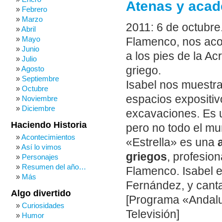
Atenas y acad
Febrero
Marzo
2011: 6 de octubre
Abril
Mayo
Flamenco, nos a
Junio
a los pies de la Ac
Julio
griego.
Agosto
Septiembre
Isabel nos muestr
Octubre
espacios expositiv
Noviembre
Diciembre
excavaciones. Es u
Haciendo Historia
pero no todo el mun
Acontecimientos
«Estrella» es una
a
Así lo vimos
griegos
, profesion
Personajes
Resumen del año…
Flamenco. Isabel e
Más
Fernández, y canta
Algo divertido
[Programa «Andalu
Curiosidades
Televisión]
Humor