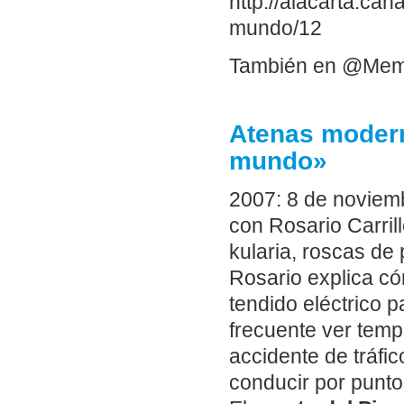
http://alacarta.can
mundo/12
También en @Me
Atenas modern
mundo»
2007: 8 de novie
con Rosario Carril
kularia, roscas de 
Rosario explica có
tendido eléctrico p
frecuente ver temp
accidente de tráfi
conducir por punto