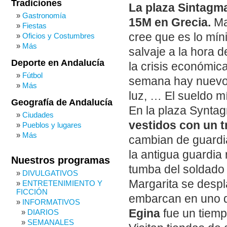
Tradiciones
La plaza Sintagma
Gastronomía
15M en Grecia.
Mar
Fiestas
cree que es lo mín
Oficios y Costumbres
Más
salvaje a la hora d
Deporte en Andalucía
la crisis económic
Fútbol
semana hay nuevos 
Más
luz, … El sueldo m
Geografía de Andalucía
En la plaza Synta
Ciudades
vestidos con un tr
Pueblos y lugares
Más
cambian de guardia
la antigua guardia 
Nuestros programas
tumba del soldado
DIVULGATIVOS
Margarita se despl
ENTRETENIMIENTO Y
FICCIÓN
embarcan en uno de
INFORMATIVOS
Egina
fue un tiemp
DIARIOS
SEMANALES