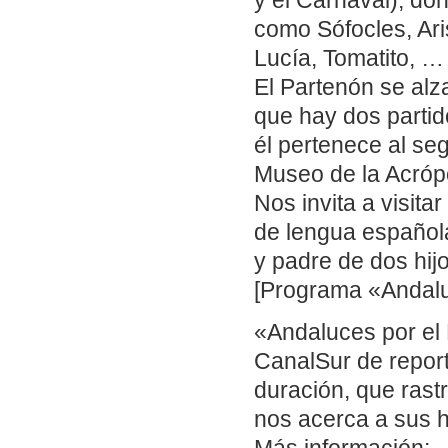
y el Carnaval), do
como Sófocles, Ar
Lucía, Tomatito, …
El Partenón se alz
que hay dos partido
él pertenece al se
Museo de la Acrópo
Nos invita a visita
de lengua española
y padre de dos hij
[Programa «Andalu
«Andaluces por el 
CanalSur de repor
duración, que ras
nos acerca a sus 