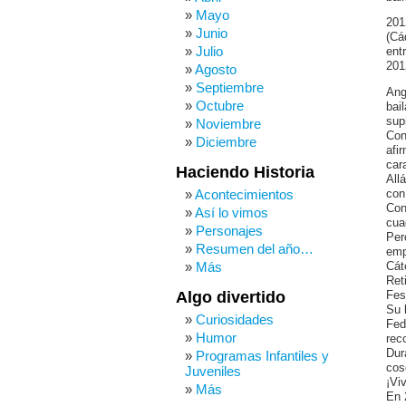
Mayo
201
Junio
(Cá
Julio
ent
201
Agosto
Septiembre
Ang
Octubre
bai
sup
Noviembre
Con
Diciembre
afi
car
Haciendo Historia
All
Acontecimientos
con
Con
Así lo vimos
cua
Personajes
Per
Resumen del año…
emp
Más
Cát
Ret
Algo divertido
Fes
Su 
Curiosidades
Fed
Humor
rec
Dur
Programas Infantiles y
cos
Juveniles
¡Vi
Más
En 