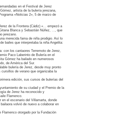
emandadas en el Festival de Jerez
Gómez, artista de la bulería jerezana,
[Programa «Noticias 2», 5 de marzo de
 Jerez de la Frontera (Cádiz) «… empezó a
 Gitana Blanca y Sebastián Núñez, …, que
ño jerezano.
una merecida fama de niña prodigio. Así lo
e bailes que interpretaba la niña Angelita:
ca: con los cantaores Terremoto de Jerez,
remio Paco Laberinto de Bulería en el
lita Gómez ha bailado en numerosos
do, de América del Sur.
ualable bulería de Jerez, desde muy pronto
 cursillos de verano que organizaba la
primera edición, sus cursos de bulerías del
untamiento de su ciudad y el Premio de la
ogía de Jerez ha reconocido y
Baile Flamenco.
ar en el escenario del Villamarta, donde
bailaora volvió de nuevo a colaborar en
te Flamenco otorgado por la Fundación