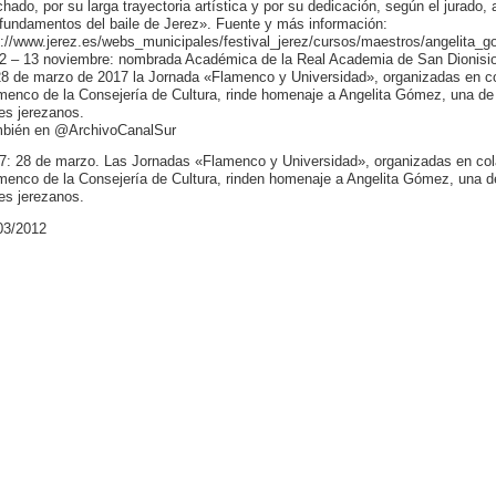
hado, por su larga trayectoria artística y por su dedicación, según el jurado,
 fundamentos del baile de Jerez». Fuente y más información:
p://www.jerez.es/webs_municipales/festival_jerez/cursos/maestros/angelita_
2 – 13 noviembre: nombrada Académica de la Real Academia de San Dionisio 
28 de marzo de 2017 la Jornada «Flamenco y Universidad», organizadas en col
menco de la Consejería de Cultura, rinde homenaje a Angelita Gómez, una de 
les jerezanos.
bién en @ArchivoCanalSur
7: 28 de marzo. Las Jornadas «Flamenco y Universidad», organizadas en cola
menco de la Consejería de Cultura, rinden homenaje a Angelita Gómez, una de
les jerezanos.
03/2012