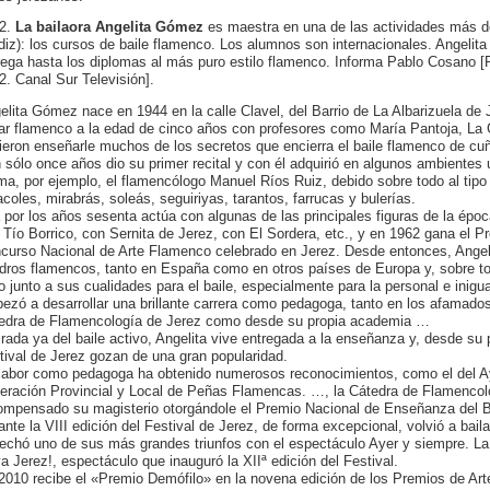
2.
La bailaora Angelita Gómez
es maestra en una de las actividades más d
diz): los cursos de baile flamenco. Los alumnos son internacionales. Angelita 
rega hasta los diplomas al más puro estilo flamenco. Informa Pablo Cosano 
2. Canal Sur Televisión].
elita Gómez nace en 1944 en la calle Clavel, del Barrio de La Albarizuela de
lar flamenco a la edad de cinco años con profesores como María Pantoja, La
ieron enseñarle muchos de los secretos que encierra el baile flamenco de cu
 sólo once años dio su primer recital y con él adquirió en algunos ambientes 
rma, por ejemplo, el flamencólogo Manuel Ríos Ruiz, debido sobre todo al tipo d
acoles, mirabrás, soleás, seguiriyas, tarantos, farrucas y bulerías.
á por los años sesenta actúa con algunas de las principales figuras de la épo
 Tío Borrico, con Sernita de Jerez, con El Sordera, etc., y en 1962 gana el P
curso Nacional de Arte Flamenco celebrado en Jerez. Desde entonces, Ange
dros flamencos, tanto en España como en otros países de Europa y, sobre to
o junto a sus cualidades para el baile, especialmente para la personal e inig
ezó a desarrollar una brillante carrera como pedagoga, tanto en los afamados
edra de Flamencología de Jerez como desde su propia academia …
irada ya del baile activo, Angelita vive entregada a la enseñanza y, desde su 
tival de Jerez gozan de una gran popularidad.
labor como pedagoga ha obtenido numerosos reconocimientos, como el del Ay
eración Provincial y Local de Peñas Flamencas. …, la Cátedra de Flamencol
ompensado su magisterio otorgándole el Premio Nacional de Enseñanza del 
ante la VIII edición del Festival de Jerez, de forma excepcional, volvió a bail
echó uno de sus más grandes triunfos con el espectáculo Ayer y siempre. La 
va Jerez!, espectáculo que inauguró la XIIª edición del Festival.
2010 recibe el «Premio Demófilo» en la novena edición de los Premios de Ar