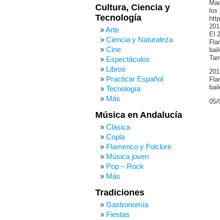
Mac
Cultura, Ciencia y
los
Tecnología
htt
201
Arte
El 
Ciencia y Naturaleza
Fla
Cine
bai
Tam
Espectáculos
Libros
201
Practicar Español
Fla
bai
Tecnología
Más
05/
Música en Andalucía
Clásica
Copla
Flamenco y Folclore
Música joven
Pop – Rock
Más
Tradiciones
Gastronomía
Fiestas