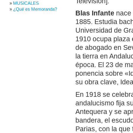
Televisión].
MUSICALES
¿Qué es Memoranda?
Blas Infante
nace e
1885. Estudia bach
Universidad de Gra
1910 ocupa plaza e
de abogado en Sevi
la tierra en Andalu
época. El 23 de ma
ponencia sobre «Id
su obra clave, Ide
En 1918 se celebr
andalucismo fija s
Antequera y se apr
bandera, el escudo
Parias, con la que 