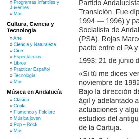
Partido Andalucist
Programas Infantiles y
Juveniles
Transición. Fue di
Más
1994 — 1996) y pa
Cultura, Ciencia y
Socialista de Anda
Tecnología
(PSA). Rojas Marco
Arte
Ciencia y Naturaleza
pacto entre el PA y
Cine
Espectáculos
1993: 21 de junio d
Libros
Practicar Español
«Si tú me dices ven
Tecnología
noviembre de 1992 
Más
Bajo la dirección
Música en Andalucía
ágil y adelantado a
Clásica
Copla
actuaciones y algu
Flamenco y Folclore
estudios del antigu
Música joven
Pop – Rock
de la Cartuja.
Más