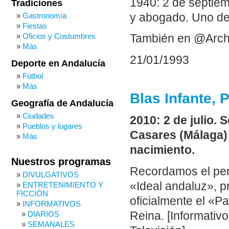
1940: 2 de septiem
Tradiciones
y abogado. Uno de 
Gastronomía
Fiestas
Oficios y Costumbres
También en @Arch
Más
21/01/1993
Deporte en Andalucía
Fútbol
Más
Blas Infante, 
Geografía de Andalucía
Ciudades
2010: 2 de julio. 
Pueblos y lugares
Casares (Málaga) 
Más
nacimiento.
Nuestros programas
Recordamos el perfi
DIVULGATIVOS
«Ideal andaluz», p
ENTRETENIMIENTO Y
FICCIÓN
oficialmente el «Pa
INFORMATIVOS
Reina. [Informativ
DIARIOS
SEMANALES