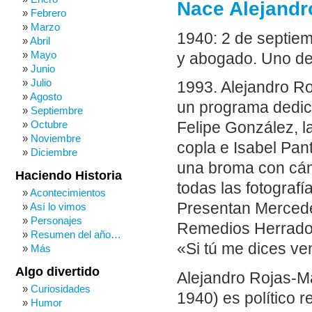
Nace Alejandr
Febrero
Marzo
1940: 2 de septiem
Abril
Mayo
y abogado. Uno de 
Junio
Julio
1993. Alejandro Ro
Agosto
un programa dedic
Septiembre
Octubre
Felipe González, l
Noviembre
copla e Isabel Pan
Diciembre
una broma con cáma
Haciendo Historia
todas las fotografí
Acontecimientos
Presentan Mercedes
Así lo vimos
Personajes
Remedios Herrador
Resumen del año…
«Si tú me dices ve
Más
Algo divertido
Alejandro Rojas-Ma
Curiosidades
1940) es político 
Humor