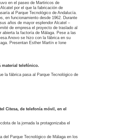
tuvo en el paseo de Martiricos de
Alcatel por el que la fabricación de
asaría al Parque Tecnológico de Andalucía.
icos, en funcionamiento desde 1962. Durante
n sus años de mayor esplendor Alcatel –
omité de empresa el proyecto de traslado al
 abierta la factoría de Málaga. Pese a las
cesa Anovo se hizo con la fábrica en su
álaga. Presentan Esther Martín e Ione
material telefónico.
que la fábrica pasa al Parque Tecnológico de
el Citesa, de telefonía móvil, en el
cdota de la jornada la protagonizaba el
ca del Parque Tecnológico de Málaga en los