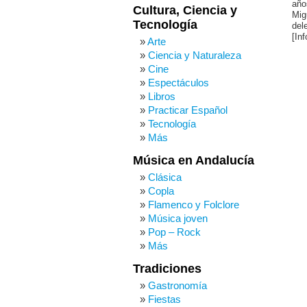
año
Cultura, Ciencia y
Mig
Tecnología
del
[In
Arte
Ciencia y Naturaleza
Cine
Espectáculos
Libros
Practicar Español
Tecnología
Más
Música en Andalucía
Clásica
Copla
Flamenco y Folclore
Música joven
Pop – Rock
Más
Tradiciones
Gastronomía
Fiestas