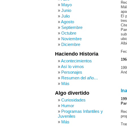
Rec
Mayo
Mál
Junio
apa
Julio
El 
tre
Agosto
Cit
Septiembre
Par
Octubre
sub
Noviembre
ubi
Alb
Diciembre
Fec
Haciendo Historia
196
Acontecimientos
Así lo vimos
199
Personajes
And
Resumen del año…
Más
In
Algo divertido
199
Curiosidades
Par
Humor
Programas Infantiles y
Rec
Juveniles
pro
Más
Tra