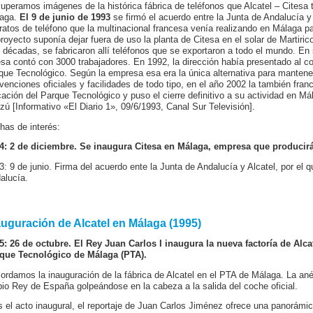
uperamos imágenes de la histórica fábrica de teléfonos que Alcatel – Citesa 
aga.
El 9 de junio de 1993
se firmó el acuerdo entre la Junta de Andalucía y 
ratos de teléfono que la multinacional francesa venía realizando en Málaga p
proyecto suponía dejar fuera de uso la planta de Citesa en el solar de Martir
s décadas, se fabricaron allí teléfonos que se exportaron a todo el mundo. E
esa contó con 3000 trabajadores. En 1992, la dirección había presentado al c
que Tecnológico. Según la empresa esa era la única alternativa para mantener
venciones oficiales y facilidades de todo tipo, en el año 2002 la también fran
cación del Parque Tecnológico y puso el cierre definitivo a su actividad en M
izú [Informativo «El Diario 1», 09/6/1993, Canal Sur Televisión].
has de interés:
4: 2 de diciembre. Se inaugura Citesa en Málaga, empresa que producirá 
3: 9 de junio. Firma del acuerdo ente la Junta de Andalucía y Alcatel, por el 
alucía.
auguración de Alcatel en Málaga (1995)
5: 26 de octubre. El Rey Juan Carlos I inaugura la nueva factoría de Alcat
que Tecnológico de Málaga (PTA).
ordamos la inauguración de la fábrica de Alcatel en el PTA de Málaga. La ané
pio Rey de España golpeándose en la cabeza a la salida del coche oficial.
s el acto inaugural, el reportaje de Juan Carlos Jiménez ofrece una panorámi