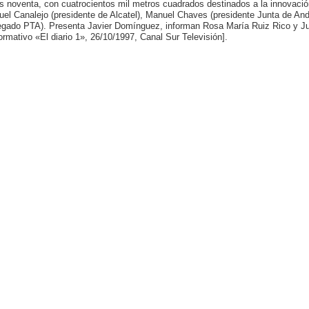
s noventa, con cuatrocientos mil metros cuadrados destinados a la innovación
uel Canalejo (presidente de Alcatel), Manuel Chaves (presidente Junta de An
egado PTA). Presenta Javier Domínguez, informan Rosa María Ruiz Rico y J
formativo «El diario 1», 26/10/1997, Canal Sur Televisión].