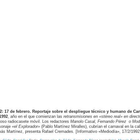
2: 17 de febrero. Reportaje sobre el despliegue técnico y humano de Ca
1992
, año en el que comienzan las
retransmisiones en «stéreo real» en direct
oso radiocasete móvil. Los redactores
Manolo Casal, Fernando Pérez o Mod
sonaje
«el Explorador»
(Pablo Martínez Miralles), cubrían el carnaval en la cal
ás Martínez, presenta Rafael Cremades. [Informativo «Mediodía», 17/2/1992,