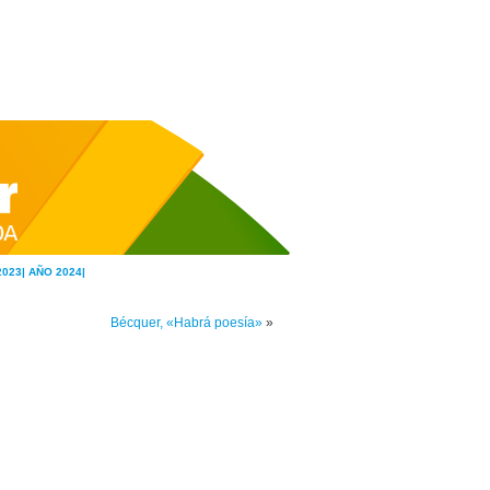
2023|
AÑO 2024|
Bécquer, «Habrá poesía»
»