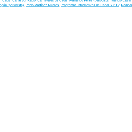
s:
Cádiz
,
Canal Sur Radio
,
Carnavales de Cádiz
,
Fernando Pérez (periodista)
,
Manolo Casal (
agán (periodista)
,
Pablo Martínez Miralles
,
Programas Informativos de Canal Sur TV
,
Radiodi