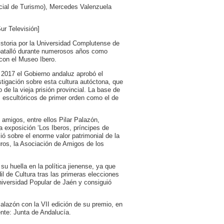
ncial de Turismo), Mercedes Valenzuela
ur Televisión]
istoria por la Universidad Complutense de
 batalló durante numerosos años como
con el Museo Ibero.
e 2017 el Gobierno andaluz aprobó el
tigación sobre esta cultura autóctona, que
 de la vieja prisión provincial. La base de
 escultóricos de primer orden como el de
amigos, entre ellos Pilar Palazón,
a exposición ‘Los Iberos, príncipes de
ó sobre el enorme valor patrimonial de la
euros, la Asociación de Amigos de los
su huella en la política jienense, ya que
il de Cultura tras las primeras elecciones
niversidad Popular de Jaén y consiguió
Palazón con la VII edición de su premio, en
ente: Junta de Andalucía.