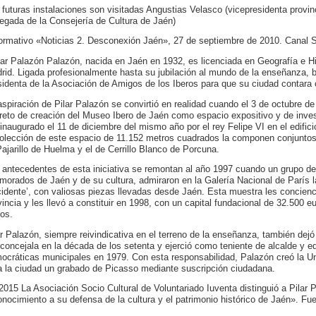
 futuras instalaciones son visitadas Angustias Velasco (vicepresidenta provi
legada de la Consejería de Cultura de Jaén)
formativo «Noticias 2. Desconexión Jaén», 27 de septiembre de 2010. Canal S
lar Palazón Palazón, nacida en Jaén en 1932, es licenciada en Geografía e H
rid. Ligada profesionalmente hasta su jubilación al mundo de la enseñanza,
sidenta de la Asociación de Amigos de los Iberos para que su ciudad contara 
aspiración de Pilar Palazón se convirtió en realidad cuando el 3 de octubre d
reto de creación del Museo Ibero de Jaén como espacio expositivo y de inves
 inaugurado el 11 de diciembre del mismo año por el rey Felipe VI en el edificio
colección de este espacio de 11.152 metros cuadrados la componen conjuntos
Pajarillo de Huelma y el de Cerrillo Blanco de Porcuna.
 antecedentes de esta iniciativa se remontan al año 1997 cuando un grupo de 
morados de Jaén y de su cultura, admiraron en la Galería Nacional de París l
idente’, con valiosas piezas llevadas desde Jaén. Esta muestra les concienci
vincia y les llevó a constituir en 1998, con un capital fundacional de 32.500 
ros.
ar Palazón, siempre reivindicativa en el terreno de la enseñanza, también dejó 
 concejala en la década de los setenta y ejerció como teniente de alcalde y ed
ocráticas municipales en 1979. Con esta responsabilidad, Palazón creó la U
a la ciudad un grabado de Picasso mediante suscripción ciudadana.
2015 La Asociación Socio Cultural de Voluntariado Iuventa distinguió a Pilar 
onocimiento a su defensa de la cultura y el patrimonio histórico de Jaén». Fu