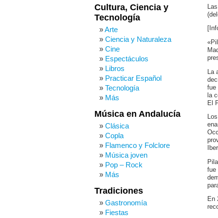
Cultura, Ciencia y
Las
(de
Tecnología
[In
Arte
Ciencia y Naturaleza
«Pi
Cine
Mad
pre
Espectáculos
Libros
La 
Practicar Español
dec
Tecnología
fue
la 
Más
El 
Música en Andalucía
Los
ena
Clásica
Occ
Copla
pro
Flamenco y Folclore
Ibe
Música joven
Pil
Pop – Rock
fue
Más
dem
par
Tradiciones
En 
Gastronomía
rec
Fiestas