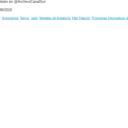
bién en @ArchivoCanalSur
09/2010
s:
Arqueología
,
Íberos
,
Jaén
,
Medallas de Andalucía
,
Pilar Palazón
,
Programas Informativos d