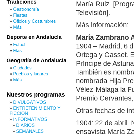
Tradiciones
María Ruiz. [Progr
Gastronomía
Televisión].
Fiestas
Oficios y Costumbres
Más información:
Más
María Zambrano 
Deporte en Andalucía
Fútbol
1904 – Madrid, 6 de
Más
Ortega y Gasset. E
Geografía de Andalucía
Príncipe de Astur
Ciudades
También es nombra
Pueblos y lugares
nombrada Hija Pred
Más
Vélez-Málaga la Fu
Nuestros programas
Premio Cervantes, 
DIVULGATIVOS
ENTRETENIMIENTO Y
Otras fechas de in
FICCIÓN
INFORMATIVOS
1904: 22 de abril.
DIARIOS
ensayista María Z
SEMANALES