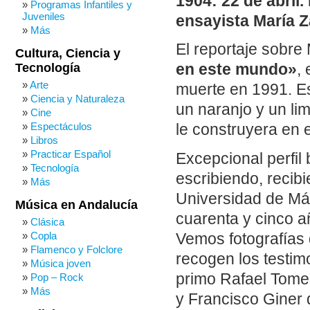
1904: 22 de abril.
Programas Infantiles y
Juveniles
ensayista María 
Más
El reportaje sobre
Cultura, Ciencia y
Tecnología
en este mundo»
,
Arte
muerte en 1991. Es
Ciencia y Naturaleza
un naranjo y un li
Cine
Espectáculos
le construyera en e
Libros
Practicar Español
Excepcional perfi
Tecnología
escribiendo, recib
Más
Universidad de Má
Música en Andalucía
cuarenta y cinco añ
Clásica
Copla
Vemos fotografías
Flamenco y Folclore
recogen los testim
Música joven
primo Rafael Tome
Pop – Rock
Más
y Francisco Giner 