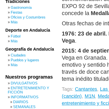
Tradiciones
EXPO 92 de Sevilla
Gastronomía
Fiestas
concede la
Medall
Oficios y Costumbres
Más
Otras fechas de in
Deporte en Andalucía
1976: 23 de abril.
Fútbol
Vega
.
Más
Geografía de Andalucía
2015: 4 de septie
Ciudades
Vega en Granada. E
Pueblos y lugares
emotivo y sentid
Más
través de doce ca
Nuestros programas
tema inédito titulad
DIVULGATIVOS
ENTRETENIMIENTO Y
Tags:
Cantantes
,
Las
FICCIÓN
(canción)
,
M1N
,
Meda
INFORMATIVOS
DIARIOS
entretenimiento y fic
SEMANALES