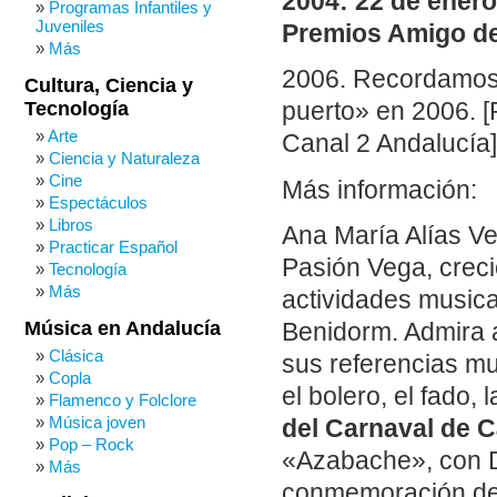
2004: 22 de enero
Programas Infantiles y
Juveniles
Premios Amigo de
Más
2006.
Recordamos 
Cultura, Ciencia y
Tecnología
puerto» en 2006. 
Arte
Canal 2 Andalucía]
Ciencia y Naturaleza
Cine
Más información:
Espectáculos
Libros
Ana María Alías V
Practicar Español
Pasión Vega, creci
Tecnología
Más
actividades musica
Música en Andalucía
Benidorm. Admira a
Clásica
sus referencias mu
Copla
el bolero, el fado,
Flamenco y Folclore
Música joven
del Carnaval de C
Pop – Rock
«Azabache», con D
Más
conmemoración de 