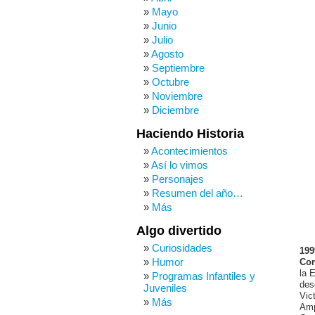
Mayo
Junio
Julio
Agosto
Septiembre
Octubre
Noviembre
Diciembre
Haciendo Historia
Acontecimientos
Así lo vimos
Personajes
Resumen del año…
Más
Algo divertido
Curiosidades
199
Humor
Cor
la 
Programas Infantiles y
des
Juveniles
Vic
Más
Amp