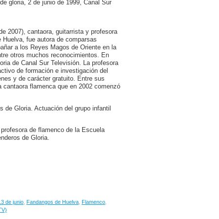
 gloria, 2 de junio de 1999, Canal Sur
e 2007), cantaora, guitarrista y profesora
e Huelva, fue autora de comparsas
añar a los Reyes Magos de Oriente en la
entre otros muchos reconocimientos. En
ria de Canal Sur Televisión. La profesora
ctivo de formación e investigación del
nes y de carácter gratuito. Entre sus
da cantaora flamenca que en 2002 comenzó
de Gloria. Actuación del grupo infantil
y profesora de flamenco de la Escuela
nderos de Gloria.
3 de junio
,
Fandangos de Huelva
,
Flamenco
,
TV)