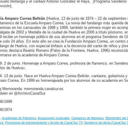
suelo Berlanga y el cantaor Antonio González el Raya. [Programa Senderos de
visión].
ía Amparo Correa Beltrán
(Huelva, 13 de junio de 1974 – 22 de septiembre d
flamenco de la Escuela Amparo Correa. La novia del fandango más querida d
eninas en los carnavales de 1998 y 1999, también la primera mujer en acomp
algata de 2002 y Medalla de la ciudad de Huelva en 2008 a título póstumo, 
9 recibe un homenaje público de sus alumnos en el programa Senderos de Glo
ne solo 24 años. En este año se crea la Fundación Amparo Correa, un centro a
dango de Huelva, con especial énfasis a la docencia del cante de niños y jóve
mnos destaca Beatriz Romero (Palos de la Frontera, Huelva, 1996) reconoci
ormarse en la academia de Amparo Correa.
9: 2 de junio. Homenaje a Amparo Correa, profesora de flamenco, en Senderos 
ños de Huelva».
4: 13 de junio. Nace en Huelva Amparo Correa Beltrán, cantaora, guitarrista 
aro Correa. En 1999 es homenajeada por los alumnos de su academia en Se
g Memoranda: memoranda.canalsur.es
bién en @ArchivoCanalSur
06/1999
06/1974
s:
Academias de Flamenco
,
Actuaciones musicales
,
Cantaores de flamenco
,
Efemérides del 1
lva
,
Programas de entretenimiento y ficción de Canal Sur TV
,
Senderos de gloria (Canal Sur 