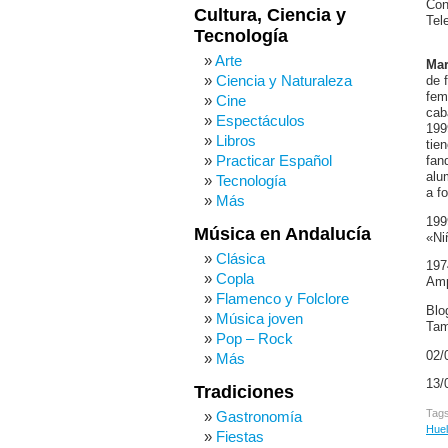
Con
Cultura, Ciencia y
Tele
Tecnología
Arte
Mar
Ciencia y Naturaleza
de 
fem
Cine
cab
Espectáculos
199
Libros
tie
Practicar Español
fan
alu
Tecnología
a f
Más
199
Música en Andalucía
«Ni
Clásica
197
Copla
Amp
Flamenco y Folclore
Blo
Música joven
Tam
Pop – Rock
02/
Más
13/
Tradiciones
Tag
Gastronomía
Hue
Fiestas