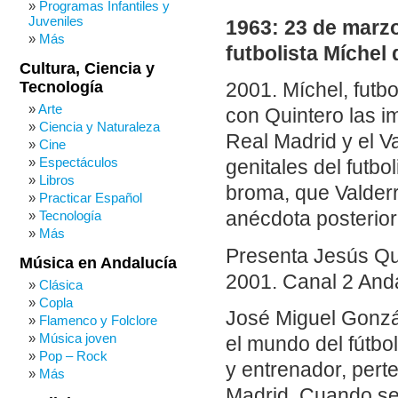
Programas Infantiles y
Juveniles
1963: 23 de marzo
Más
futbolista Míchel 
Cultura, Ciencia y
Tecnología
2001. Míchel, futbo
Arte
con Quintero las i
Ciencia y Naturaleza
Real Madrid y el V
Cine
Espectáculos
genitales del futbo
Libros
broma, que Valder
Practicar Español
Tecnología
anécdota posterior 
Más
Presenta Jesús Qu
Música en Andalucía
2001. Canal 2 Anda
Clásica
Copla
José Miguel Gonzá
Flamenco y Folclore
Música joven
el mundo del fútbol
Pop – Rock
y entrenador, pert
Más
Madrid. Cuando se 