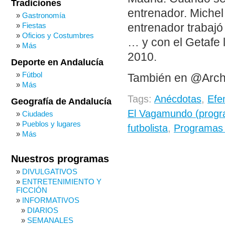
Tradiciones
entrenador. Michel
Gastronomía
Fiestas
entrenador trabajó 
Oficios y Costumbres
… y con el Getafe l
Más
2010.
Deporte en Andalucía
Fútbol
También en @Arch
Más
Tags:
Anécdotas
,
Efe
Geografía de Andalucía
El Vagamundo (progr
Ciudades
Pueblos y lugares
futbolista
,
Programas 
Más
Nuestros programas
DIVULGATIVOS
ENTRETENIMIENTO Y
FICCIÓN
INFORMATIVOS
DIARIOS
SEMANALES