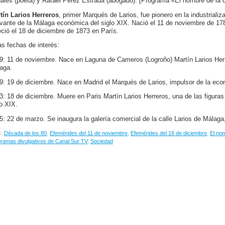
ales (poeta) y Rafael Pérez Estrada (abogado). [Programa «El nombre de la ca
tín Larios Herreros
, primer Marqués de Larios, fue pionero en la industriali
evante de la Málaga económica del siglo XIX. Nació el 11 de noviembre de 1
leció el 18 de diciembre de 1873 en París.
as fechas de interés:
9: 11 de noviembre. Nace en Laguna de Cameros (Logroño) Martín Larios Herrer
aga.
9: 19 de diciembre. Nace en Madrid el Marqués de Larios, impulsor de la ec
3: 18 de diciembre. Muere en Paris Martín Larios Herreros, una de las figur
lo XIX.
5: 22 de marzo. Se inaugura la galería comercial de la calle Larios de Málaga,
s:
Década de los 80
,
Efemérides del 11 de noviembre
,
Efemérides del 18 de diciembre
,
El nom
ramas divulgativos de Canal Sur TV
,
Sociedad