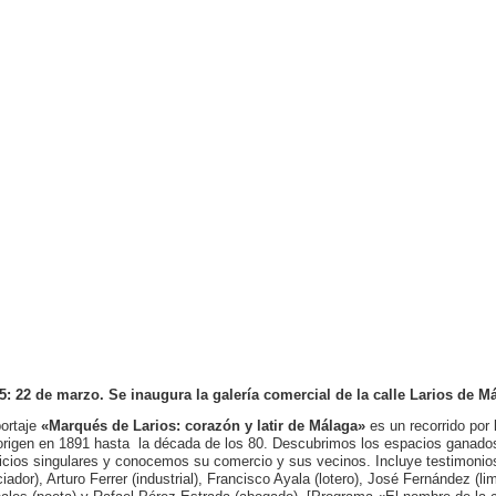
5: 22 de marzo. Se inaugura la galería comercial de la calle Larios de Má
ortaje
«Marqués de Larios: corazón y latir de Málaga»
es un recorrido por 
origen en 1891 hasta la década de los 80. Descubrimos los espacios ganado
ficios singulares y conocemos su comercio y sus vecinos. Incluye testimon
ciador), Arturo Ferrer (industrial), Francisco Ayala (lotero), José Fernández (l