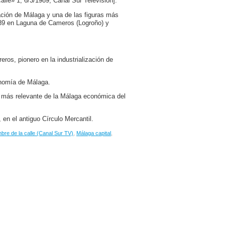
lle» 1, 6/3/1989, Canal Sur Televisión].
zación de Málaga y una de las figuras más
789 en Laguna de Cameros (Logroño) y
os, pionero en la industrialización de
onomía de Málaga.
as más relevante de la Málaga económica del
 en el antiguo Círculo Mercantil.
bre de la calle (Canal Sur TV)
,
Málaga capital
,