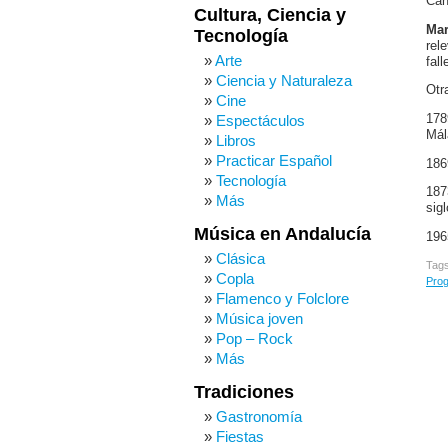
Can
Cultura, Ciencia y
Mar
Tecnología
rel
Arte
fal
Ciencia y Naturaleza
Otr
Cine
178
Espectáculos
Mál
Libros
Practicar Español
186
Tecnología
187
Más
sig
Música en Andalucía
196
Clásica
Tag
Copla
Prog
Flamenco y Folclore
Música joven
Pop – Rock
Más
Tradiciones
Gastronomía
Fiestas