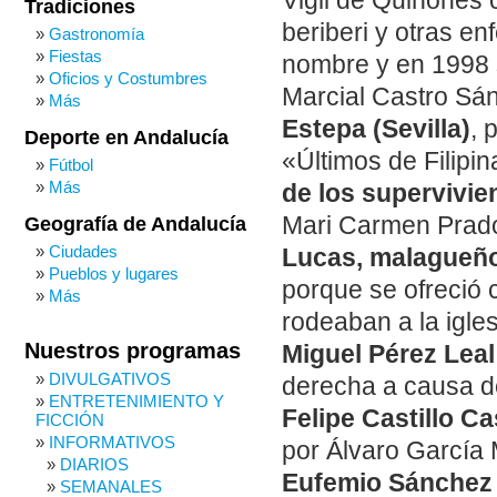
Vigil de Quiñones 
Tradiciones
beriberi y otras en
Gastronomía
Fiestas
nombre y en 1998 
Oficios y Costumbres
Marcial Castro Sán
Más
Estepa (Sevilla)
, 
Deporte en Andalucía
«Últimos de Filipi
Fútbol
Más
de los supervivie
Mari Carmen Prado
Geografía de Andalucía
Ciudades
Lucas, malagueño 
Pueblos y lugares
porque se ofreció
Más
rodeaban a la igles
Nuestros programas
Miguel Pérez Leal 
DIVULGATIVOS
derecha a causa d
ENTRETENIMIENTO Y
Felipe Castillo Ca
FICCIÓN
INFORMATIVOS
por Álvaro García
DIARIOS
Eufemio Sánchez 
SEMANALES