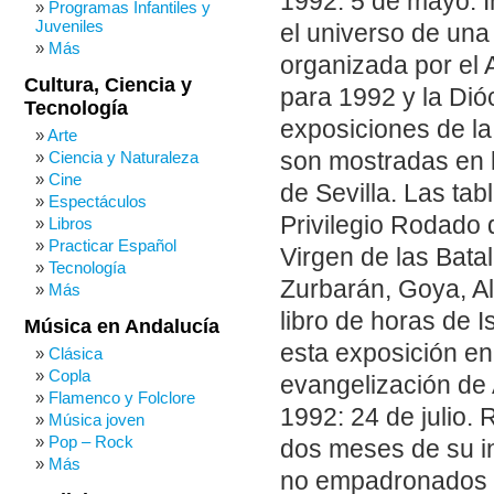
1992: 5 de mayo. 
Programas Infantiles y
Juveniles
el universo de una 
Más
organizada por el 
Cultura, Ciencia y
para 1992 y la Dió
Tecnología
exposiciones de la
Arte
son mostradas en la
Ciencia y Naturaleza
Cine
de Sevilla. Las tab
Espectáculos
Privilegio Rodado 
Libros
Practicar Español
Virgen de las Bata
Tecnología
Zurbarán, Goya, A
Más
libro de horas de 
Música en Andalucía
esta exposición en
Clásica
Copla
evangelización de
Flamenco y Folclore
1992: 24 de julio. 
Música joven
Pop – Rock
dos meses de su ini
Más
no empadronados e