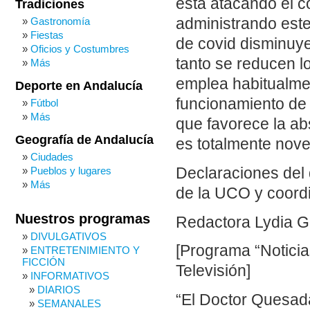
está atacando el c
Tradiciones
Gastronomía
administrando este
Fiestas
de covid disminuye
Oficios y Costumbres
tanto se reducen l
Más
emplea habitualme
Deporte en Andalucía
funcionamiento de l
Fútbol
Más
que favorece la ab
Geografía de Andalucía
es totalmente nov
Ciudades
Pueblos y lugares
Declaraciones del
Más
de la UCO y coordi
Nuestros programas
Redactora Lydia G
DIVULGATIVOS
[Programa “Noticia
ENTRETENIMIENTO Y
FICCIÓN
Televisión]
INFORMATIVOS
DIARIOS
“El Doctor Quesad
SEMANALES