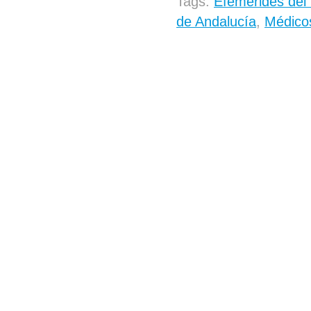
Tags:
Efemérides del
de Andalucía
,
Médico