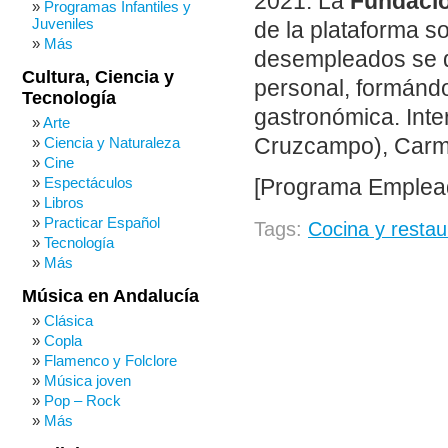
2021. La
Fundaci
Programas Infantiles y
Juveniles
de la plataforma s
Más
desempleados se de
Cultura, Ciencia y
personal, formándo
Tecnología
gastronómica. Inte
Arte
Cruzcampo), Carm
Ciencia y Naturaleza
Cine
Espectáculos
[Programa Emple
Libros
Practicar Español
Tags:
Cocina y restau
Tecnología
Más
Música en Andalucía
Clásica
Copla
Flamenco y Folclore
Música joven
Pop – Rock
Más