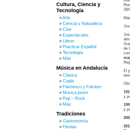
int
Cultura, Ciencia y
Rom
Tecnología
28/
Arte
Más
Ciencia y Naturaleza
Jos
Cine
Jos
Espectáculos
abs
Libros
Gue
Practicar Español
de 
Tecnología
con
may
Más
Reg
Música en Andalucía
El 
Clásica
tem
Copla
Otr
Flamenco y Folclore
191
Música joven
y po
Pop – Rock
Más
199
y po
Tradiciones
200
Gastronomía
201
Fiestas