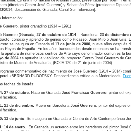
ernacional. Es una información de Antonio Rubio, presentada por Noemí Ferná
ero (directora Centro José Guerrero) y Sebastián Pérez (presidente Diputació
03/2014, desconexión de Granada, Canal Sur Televisión].
 información:
é Guerrero, pintor granadino (1914 – 1991)
é Guerrero (Granada,
27 de octubre de 1914
– Barcelona,
23 de diciembre 
tracto, conoció y aprendió de genios como Picasso, Joan Miró o Juan Gris. 
rrero se inaugura en Granada el
13 de junio de 2000
, nueve años después del
los Reyes de España. En los años transcurridos desde entonces se ha trans
 la apertura de numerosos centros de Arte cuyo denominador común es la bús
o de 2004
se aprueba la viabilidad del proyecto Centro José Guerrero de Gr
istro de Museos de Andalucía, (BOJA 120 de 21 de junio de 2004).
programa conmemorativo del nacimiento de José Guerrero (1914 – 2014) comie
poral «BERNARD RUDOFSKY. Desobediencia crítica a la Modernidad».
Fuen
as fechas de interés:
4: 27 de octubre.
Nace en Granada
José Francisco Guerrero,
pintor del exp
lifacético.
1: 23 de diciembre.
Muere en Barcelona
José Guerrero,
pintor del expresio
lifacético.
0: 13 de junio
. Se inaugura en Granada el Centro de Arte Contemporáneo Jo
1: 14 de enero.
En Granada un acuerdo entre los herederos del pintor José Gu