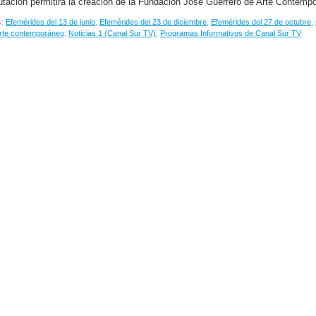
utación permitirá la creación de la Fundación José Guerrero de Arte Contemp
s:
Efemérides del 13 de junio
,
Efemérides del 23 de diciembre
,
Efemérides del 27 de octubre
,
rte contemporáneo
,
Noticias 1 (Canal Sur TV)
,
Programas Informativos de Canal Sur TV