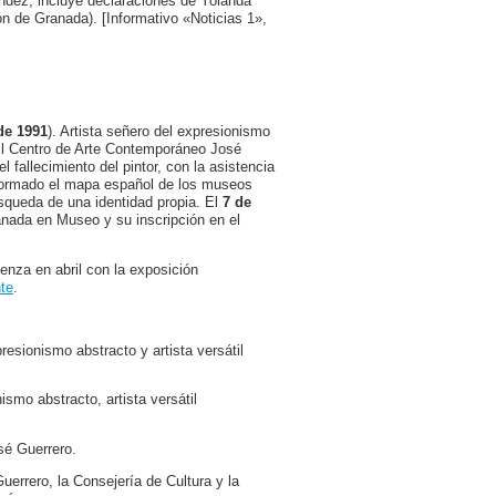
ndez, incluye declaraciones de Yolanda
n de Granada). [Informativo «Noticias 1»,
de 1991
). Artista señero del expresionismo
El Centro de Arte Contemporáneo José
 fallecimiento del pintor, con la asistencia
formado el mapa español de los museos
queda de una identidad propia. El
7 de
anada en Museo y su inscripción en el
nza en abril con la exposición
te
.
resionismo abstracto y artista versátil
nismo abstracto, artista versátil
sé Guerrero.
errero, la Consejería de Cultura y la