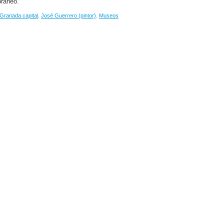
oráneo.
Granada capital
,
José Guerrero (pintor)
,
Museos