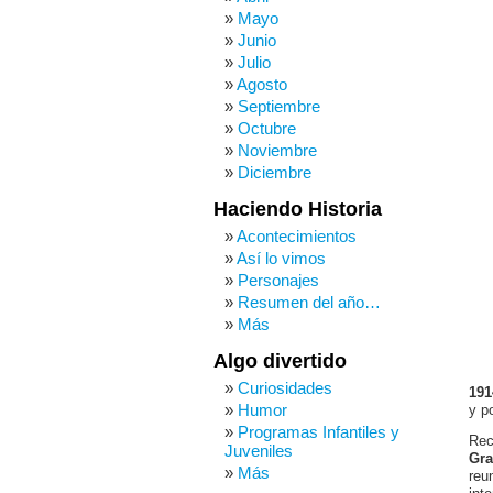
Mayo
Junio
Julio
Agosto
Septiembre
Octubre
Noviembre
Diciembre
Haciendo Historia
Acontecimientos
Así lo vimos
Personajes
Resumen del año…
Más
Algo divertido
Curiosidades
191
Humor
y po
Programas Infantiles y
Rec
Juveniles
Gr
Más
reu