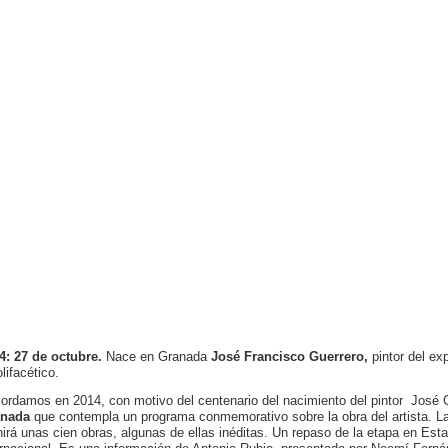
4: 27 de octubre.
Nace en Granada
José Francisco Guerrero,
pintor del exp
lifacético.
ordamos en 2014, con motivo del centenario del nacimiento del pintor José G
anada
que contempla un programa conmemorativo sobre la obra del artista. La
nirá unas cien obras, algunas de ellas inéditas. Un repaso de la etapa en Es