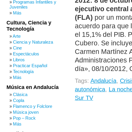
2012: 8 de octubr
Programas Infantiles y
Juveniles
ejecutivo central
Más
(FLA)
por un monta
Cultura, Ciencia y
acuerdo para que l
Tecnología
el 15,1% del PIB. 
Arte
Cubero. Se incluye
Ciencia y Naturaleza
Cine
Carmen Martínez A
Espectáculos
Administraciones P
Libros
Practicar Español
día», 08/10/2012, C
Tecnología
Más
Tags:
Andalucía
,
Cris
Música en Andalucía
autonómica
,
La noche
Clásica
Sur TV
Copla
Flamenco y Folclore
Música joven
Pop – Rock
Más