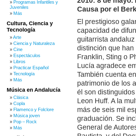
2010: 8 de mayo. 
Programas Infantiles y
Juveniles
Causa por el Berk
Más
El prestigioso gala
Cultura, Ciencia y
Tecnología
capacidad de difun
Arte
guitarrista andalu
Ciencia y Naturaleza
distinción que han
Cine
Espectáculos
Franklin, Sting o 
Libros
Lucía agradece em
Practicar Español
También cuenta en
Tecnología
Más
patrimonio de los 
Música en Andalucía
él son distinguido
Clásica
Leon Huff. A la mu
Copla
más de seis mil es
Flamenco y Folclore
Música joven
graduación. Se inc
Pop – Rock
General de Autore
Más