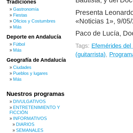
Bautista, y del Do
Tradiciones
Gastronomía
Presenta Leonardo 
Fiestas
«Noticias 1», 9/05/
Oficios y Costumbres
Más
Paco de Lucía, Do
Deporte en Andalucía
Fútbol
Tags:
Efemérides del
Más
(guitarrista)
,
Programa
Geografía de Andalucía
Ciudades
Pueblos y lugares
Más
Nuestros programas
DIVULGATIVOS
ENTRETENIMIENTO Y
FICCIÓN
INFORMATIVOS
DIARIOS
SEMANALES