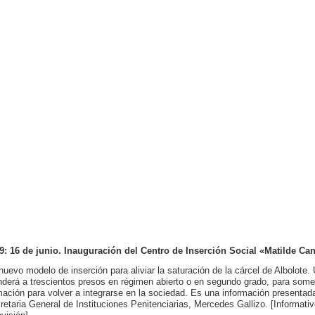
9: 16 de junio. Inauguración del Centro de Inserción Social
«Matilde Ca
nuevo modelo de inserción para aliviar la saturación de la cárcel de Albolote. 
nderá a trescientos presos en régimen abierto o en segundo grado, para somet
mación para volver a integrarse en la sociedad. Es una información presenta
retaria General de Instituciones Penitenciarias, Mercedes Gallizo. [Informati