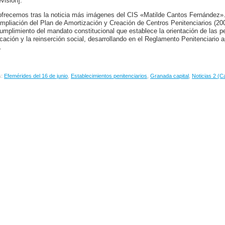
visión].
ofrecemos tras la noticia más imágenes del CIS «Matilde Cantos Fernández». 
Ampliación del Plan de Amortización y Creación de Centros Penitenciarios (20
cumplimiento del mandato constitucional que establece la orientación de las pe
cación y la reinserción social, desarrollando en el Reglamento Penitenciario 
.
s:
Efemérides del 16 de junio
,
Establecimientos penitenciarios
,
Granada capital
,
Noticias 2 (C