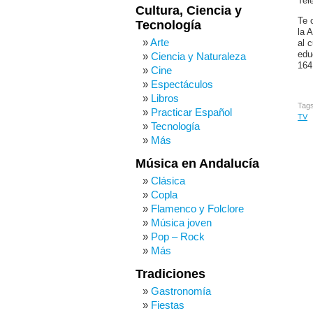
Tele
Cultura, Ciencia y
Te 
Tecnología
la 
Arte
al 
edu
Ciencia y Naturaleza
164
Cine
Espectáculos
Libros
Tag
Practicar Español
TV
Tecnología
Más
Música en Andalucía
Clásica
Copla
Flamenco y Folclore
Música joven
Pop – Rock
Más
Tradiciones
Gastronomía
Fiestas