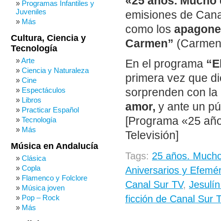
«25 años. Mucho 
Programas Infantiles y
Juveniles
emisiones de Cana
Más
como los
apagones
Cultura, Ciencia y
Carmen”
(Carmen S
Tecnología
Arte
En el programa
“El
Ciencia y Naturaleza
primera vez que di
Cine
Espectáculos
sorprenden con la 
Libros
amor,
y ante un pú
Practicar Español
[Programa «25 año
Tecnología
Más
Televisión]
Música en Andalucía
Tags:
25 años. Mucho
Clásica
Copla
Aniversarios y Efemé
Flamenco y Folclore
Canal Sur TV
,
Jesulín
Música joven
ficción de Canal Sur 
Pop – Rock
Más