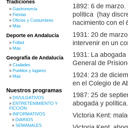
Tradiciones
1892: 6 de marzo.
Gastronomía
política (hay disc
Fiestas
Oficios y Costumbres
nacimiento con el
Más
1931: 20 de marzo.
Deporte en Andalucía
intervenir en un c
Fútbol
Más
1931: La abogada 
Geografía de Andalucía
General de Prision
Ciudades
Pueblos y lugares
1924: 23 de diciem
Más
en el Colegio de 
Nuestros programas
1987: 25 de septie
DIVULGATIVOS
abogada y política.
ENTRETENIMIENTO Y
FICCIÓN
INFORMATIVOS
Victoria Kent: mal
DIARIOS
SEMANALES
Victoria Kent, abog