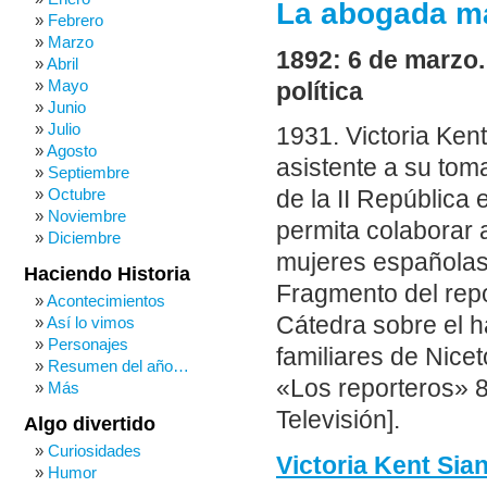
La abogada ma
Febrero
Marzo
1892: 6 de marzo.
Abril
Mayo
política
Junio
Julio
1931. Victoria Kent
Agosto
asistente a su tom
Septiembre
Octubre
de la II República
Noviembre
permita colaborar 
Diciembre
mujeres españolas
Haciendo Historia
Fragmento del repo
Acontecimientos
Cátedra sobre el ha
Así lo vimos
Personajes
familiares de Nice
Resumen del año…
«Los reporteros» 
Más
Televisión].
Algo divertido
Curiosidades
Victoria Kent Sia
Humor