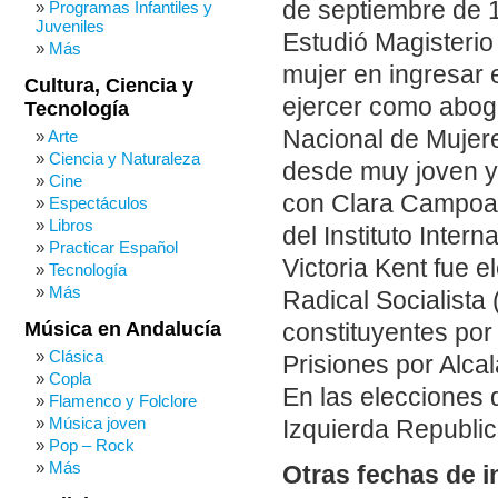
de septiembre de 1
Programas Infantiles y
Juveniles
Estudió Magisterio
Más
mujer en ingresar 
Cultura, Ciencia y
ejercer como abogad
Tecnología
Nacional de Mujer
Arte
Ciencia y Naturaleza
desde muy joven y
Cine
con Clara Campoamo
Espectáculos
Libros
del Instituto Inter
Practicar Español
Victoria Kent fue 
Tecnología
Más
Radical Socialista
Música en Andalucía
constituyentes por
Clásica
Prisiones por Alca
Copla
En las elecciones 
Flamenco y Folclore
Música joven
Izquierda Republic
Pop – Rock
Más
Otras fechas de i