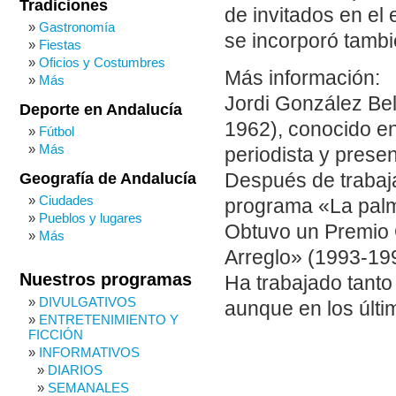
Tradiciones
de invitados en el
Gastronomía
se incorporó tamb
Fiestas
Oficios y Costumbres
Más información:
Más
Jordi González Bel
Deporte en Andalucía
1962), conocido e
Fútbol
Más
periodista y presen
Después de trabaja
Geografía de Andalucía
Ciudades
programa «La palm
Pueblos y lugares
Obtuvo un Premio 
Más
Arreglo» (1993-199
Nuestros programas
Ha trabajado tanto
DIVULGATIVOS
aunque en los últi
ENTRETENIMIENTO Y
FICCIÓN
INFORMATIVOS
DIARIOS
SEMANALES