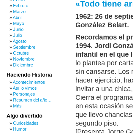
«Todo tiene ar
Febrero
Marzo
1962: 26 de septi
Abril
Mayo
González Belart.
Junio
Julio
Recordamos el pri
Agosto
1994. Jordi Gonz
Septiembre
Octubre
infantil en el que
Noviembre
lo plantea por car
Diciembre
sin cansarse. Los
Haciendo Historia
hacer ejercicio, h
Acontecimientos
invitar a una chica
Así lo vimos
Personajes
Cierra el program
Resumen del año…
en esta ocasión se
Más
que llevo chancla
Algo divertido
segundo piso.
Curiosidades
Humor
[Presenta Jorge G