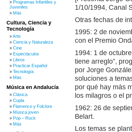
Programas Infantiles y
1/10/1994, Canal S
Juveniles
Más
Otras fechas de in
Cultura, Ciencia y
Tecnología
1995: 2 de noviem
Arte
con el Premio Ond
Ciencia y Naturaleza
Cine
1994: 1 de octubre
Espectáculos
Libros
tiene arreglo”, pr
Practicar Español
por Jorge González
Tecnología
soluciones a temas
Más
por qué hay más mu
Música en Andalucía
los milagros o el pr
Clásica
Copla
Flamenco y Folclore
1962: 26 de septi
Música joven
Belart.
Pop – Rock
Más
Los temas se plant