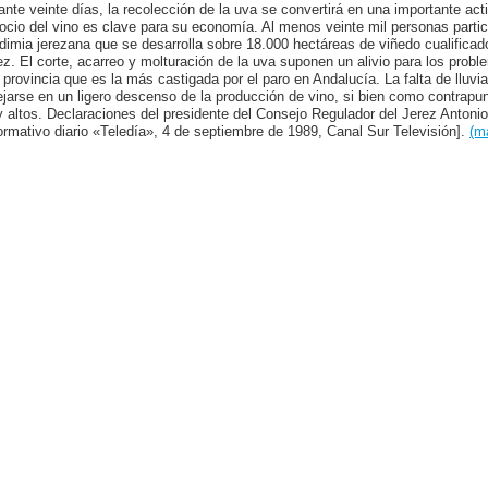
ante veinte días, la recolección de la uva se convertirá en una importante act
ocio del vino es clave para su economía. Al menos veinte mil personas partici
dimia jerezana que se desarrolla sobre 18.000 hectáreas de viñedo cualificad
ez. El corte, acarreo y molturación de la uva suponen un alivio para los pro
 provincia que es la más castigada por el paro en Andalucía. La falta de lluvia,
lejarse en un ligero descenso de la producción de vino, si bien como contrapu
 altos. Declaraciones del presidente del Consejo Regulador del Jerez Antonio
formativo diario «Teledía», 4 de septiembre de 1989, Canal Sur Televisión].
(m