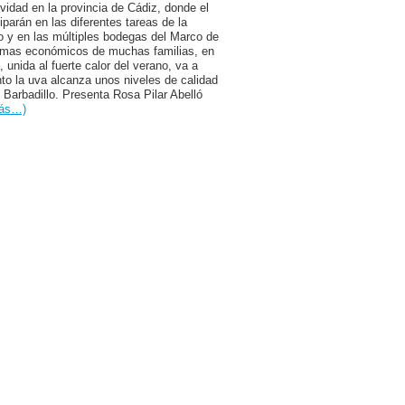
ividad en la provincia de Cádiz, donde el
parán en las diferentes tareas de la
o y en las múltiples bodegas del Marco de
blemas económicos de muchas familias, en
 unida al fuerte calor del verano, va a
nto la uva alcanza unos niveles de calidad
 Barbadillo. Presenta Rosa Pilar Abelló
ás…)