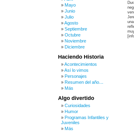
Dur
Mayo
neg
Junio
ven
Julio
Jer
una
Agosto
ref
Septiembre
muy
Octubre
[in
Noviembre
Diciembre
Haciendo Historia
Acontecimientos
Así lo vimos
Personajes
Resumen del año…
Más
Algo divertido
Curiosidades
Humor
Programas Infantiles y
Juveniles
Más