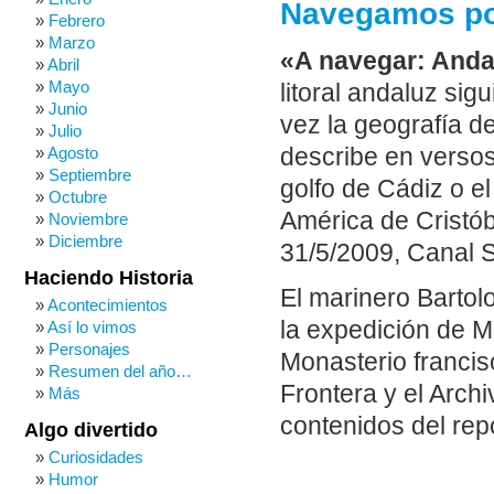
Navegamos po
Febrero
Marzo
«A navegar: Anda
Abril
Mayo
litoral andaluz sig
Junio
vez la geografía d
Julio
describe en versos 
Agosto
Septiembre
golfo de Cádiz o el
Octubre
América de Cristób
Noviembre
Diciembre
31/5/2009, Canal Su
Haciendo Historia
El marinero Bartol
Acontecimientos
la expedición de 
Así lo vimos
Personajes
Monasterio francis
Resumen del año…
Frontera y el Archi
Más
contenidos del rep
Algo divertido
Curiosidades
Humor