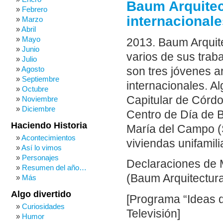
Baum Arquitec
Febrero
internacional
Marzo
Abril
Mayo
2013. Baum Arquite
Junio
varios de sus trab
Julio
Agosto
son tres jóvenes a
Septiembre
internacionales. A
Octubre
Capitular de Córdo
Noviembre
Diciembre
Centro de Día de B
Haciendo Historia
María del Campo (S
Acontecimientos
viviendas unifamil
Así lo vimos
Personajes
Declaraciones de M
Resumen del año…
(Baum Arquitectura
Más
Algo divertido
[Programa “Ideas d
Curiosidades
Televisión]
Humor