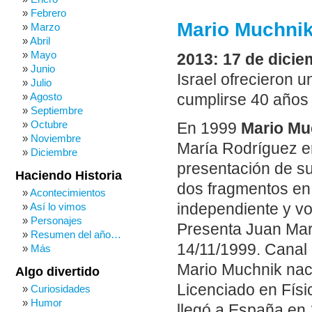
Febrero
Mario Muchnik,
Marzo
Abril
Mayo
2013: 17 de dicie
Junio
Israel ofrecieron 
Julio
Agosto
cumplirse 40 años 
Septiembre
Octubre
En 1999
Mario Muc
Noviembre
María Rodríguez en
Diciembre
presentación de su
Haciendo Historia
dos fragmentos en 
Acontecimientos
Así lo vimos
independiente y voc
Personajes
Presenta Juan Mar
Resumen del año…
14/11/1999. Canal 
Más
Mario Muchnik nac
Algo divertido
Licenciado en Físi
Curiosidades
Humor
llegó a España en