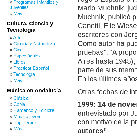
Programas Infantiles y
Mario Muchnik, jud
Juveniles
Más
Muchnik, publicó 
Cultura, Ciencia y
Canetti, Elie Wies
Tecnología
escritores con Jor
Arte
Como autor ha publ
Ciencia y Naturaleza
Cine
pruebas”, “A propós
Espectáculos
Aires hasta 1945), 
Libros
Practicar Español
parte de sus memo
Tecnología
En los últimos año
Más
Música en Andalucía
Otras fechas de in
Clásica
1999: 14 de novi
Copla
Flamenco y Folclore
entrevistado por J
Música joven
con motivo de la p
Pop – Rock
Más
autores”
.