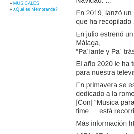
Navidad. …
MUSICALES
¿Qué es Memoranda?
En 2019, lanzó un 
que ha recopilado 
En julio estrenó u
Málaga,
“Pa´lante y Pa´ trá
El año 2020 le ha 
para nuestra telev
En primavera se e
dedicado a la rome
[Con] “Música para
time … está recorr
Más información h