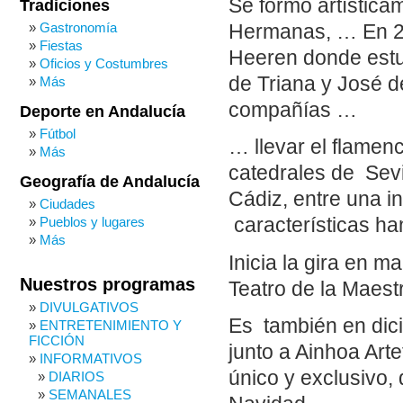
Se formó artística
Tradiciones
Gastronomía
Hermanas, … En 20
Fiestas
Heeren donde estud
Oficios y Costumbres
de Triana y José d
Más
compañías …
Deporte en Andalucía
Fútbol
… llevar el flamen
Más
catedrales de Sev
Geografía de Andalucía
Cádiz, entre una i
Ciudades
Pueblos y lugares
características h
Más
Inicia la gira en 
Nuestros programas
Teatro de la Maest
DIVULGATIVOS
Es también en dic
ENTRETENIMIENTO Y
FICCIÓN
junto a Ainhoa Art
INFORMATIVOS
único y exclusivo, 
DIARIOS
SEMANALES