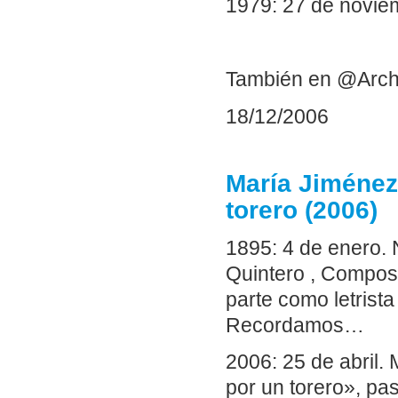
1979: 27 de novie
También en @Arch
18/12/2006
María Jiménez
torero (2006)
1895: 4 de enero.
Quintero , Composi
parte como letrista
Recordamos…
2006: 25 de abril.
por un torero», p