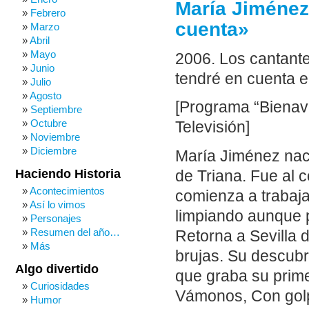
María Jiménez
Febrero
cuenta»
Marzo
Abril
Mayo
2006. Los cantant
Junio
tendré en cuenta e
Julio
Agosto
[Programa “Bienav
Septiembre
Octubre
Televisión]
Noviembre
Diciembre
María Jiménez nace
Haciendo Historia
de Triana. Fue al 
Acontecimientos
comienza a trabaj
Así lo vimos
limpiando aunque 
Personajes
Resumen del año…
Retorna a Sevilla 
Más
brujas. Su descubr
Algo divertido
que graba su prime
Curiosidades
Vámonos, Con golp
Humor