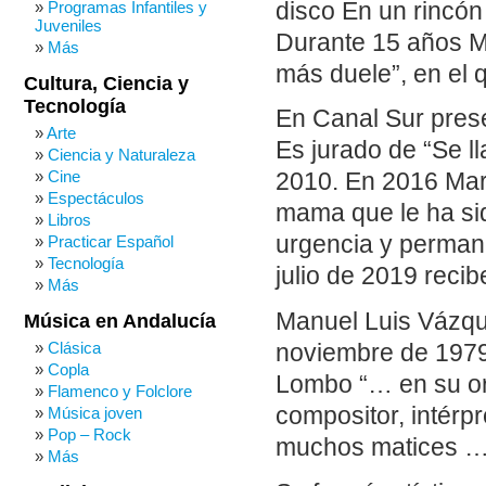
disco En un rincón
Programas Infantiles y
Juveniles
Durante 15 años M
Más
más duele”, en el 
Cultura, Ciencia y
Tecnología
En Canal Sur pres
Arte
Es jurado de “Se l
Ciencia y Naturaleza
Cine
2010. En 2016 Marí
Espectáculos
mama que le ha si
Libros
urgencia y permane
Practicar Español
Tecnología
julio de 2019 recibe
Más
Manuel Luis Vázqu
Música en Andalucía
Clásica
noviembre de 1979
Copla
Lombo “… en su or
Flamenco y Folclore
compositor, intérp
Música joven
Pop – Rock
muchos matices 
Más