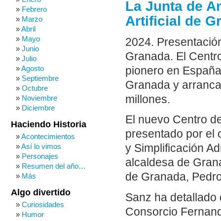
La Junta de An
Febrero
Artificial de 
Marzo
Abril
Mayo
2024. Presentación 
Junio
Granada. El Centro 
Julio
Agosto
pionero en España
Septiembre
Granada y arrancar
Octubre
millones.
Noviembre
Diciembre
El nuevo Centro de 
Haciendo Historia
presentado por el c
Acontecimientos
Así lo vimos
y Simplificación A
Personajes
alcaldesa de Grana
Resumen del año…
de Granada, Pedr
Más
Algo divertido
Sanz ha detallado 
Curiosidades
Consorcio Fernando
Humor