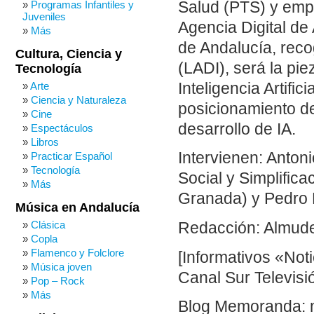
Salud (PTS) y empe
Programas Infantiles y
Juveniles
Agencia Digital de 
Más
de Andalucía, reco
Cultura, Ciencia y
(LADI), será la pie
Tecnología
Inteligencia Artifi
Arte
Ciencia y Naturaleza
posicionamiento de
Cine
desarrollo de IA.
Espectáculos
Libros
Intervienen: Anton
Practicar Español
Tecnología
Social y Simplifica
Más
Granada) y Pedro
Música en Andalucía
Clásica
Redacción: Almud
Copla
Flamenco y Folclore
[Informativos «Not
Música joven
Canal Sur Televisi
Pop – Rock
Más
Blog Memoranda: 