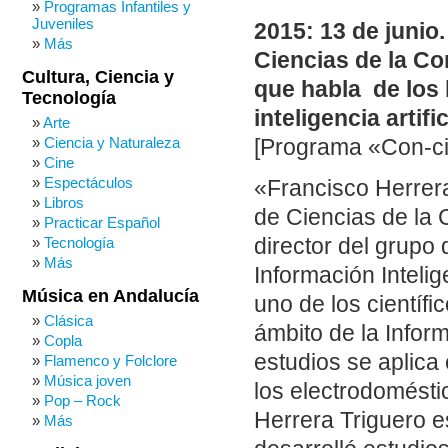
Programas Infantiles y
Juveniles
2015: 13 de junio
Más
Ciencias de la Com
Cultura, Ciencia y
que habla de los 
Tecnología
inteligencia artific
Arte
Ciencia y Naturaleza
[Programa «Con-cie
Cine
Espectáculos
«Francisco Herrera
Libros
de Ciencias de la C
Practicar Español
Tecnología
director del grupo
Más
Información Inteli
Música en Andalucía
uno de los científ
Clásica
ámbito de la Inform
Copla
estudios se aplica
Flamenco y Folclore
Música joven
los electrodomésti
Pop – Rock
Herrera Triguero 
Más