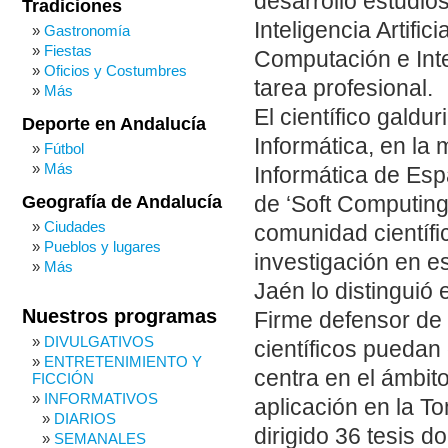
desarrolló estudio
Tradiciones
Inteligencia Artifi
Gastronomía
Fiestas
Computación e Intel
Oficios y Costumbres
tarea profesional.
Más
El científico gald
Deporte en Andalucía
Informática, en la 
Fútbol
Más
Informática de Esp
Geografía de Andalucía
de ‘Soft Computing
Ciudades
comunidad científic
Pueblos y lugares
investigación en e
Más
Jaén lo distinguió 
Nuestros programas
Firme defensor de 
DIVULGATIVOS
científicos puedan
ENTRETENIMIENTO Y
centra en el ámbit
FICCIÓN
INFORMATIVOS
aplicación en la T
DIARIOS
dirigido 36 tesis d
SEMANALES