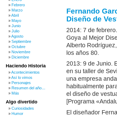
Febrero
Fernando Garc
Marzo
Abril
Diseño de Ves
Mayo
Junio
2014: 7 de febrero
Julio
Agosto
Goya al Mejor Dise
Septiembre
Alberto Rodríguez,
Octubre
los años 80.
Noviembre
Diciembre
2013: 9 de Junio. 
Haciendo Historia
en su taller de Sev
Acontecimientos
Así lo vimos
una empresa anda
Personajes
habitualmente para
Resumen del año…
el diseño de vestua
Más
[Programa «Andaluc
Algo divertido
Curiosidades
El diseñador Ferna
Humor