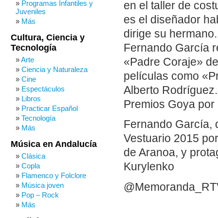
Programas Infantiles y
en el taller de cos
Juveniles
es el diseñador hab
Más
dirige su hermano.
Cultura, Ciencia y
Fernando García re
Tecnología
Arte
«Padre Coraje» de
Ciencia y Naturaleza
películas como «Pr
Cine
Alberto Rodríguez.
Espectáculos
Libros
Premios Goya por 
Practicar Español
Tecnología
Fernando García, 
Más
Vestuario 2015 por
Música en Andalucía
de Aranoa, y prota
Clásica
Kurylenko
Copla
Flamenco y Folclore
@Memoranda_RT
Música joven
Pop – Rock
Más