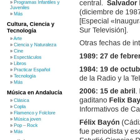
central.
Salvador
Programas Infantiles y
Juveniles
(diciembre de 1987
Más
[Especial «Inaugur
Cultura, Ciencia y
Sur Televisión].
Tecnología
Arte
Otras fechas de in
Ciencia y Naturaleza
Cine
1989: 27 de febre
Espectáculos
Libros
1984: 19 de octub
Practicar Español
Tecnología
de la Radio y la T
Más
2006: 15 de abril
.
Música en Andalucía
gaditano
Felix Ba
Clásica
Copla
Informativos de Ca
Flamenco y Folclore
Música joven
Félix Bayón
(Cádi
Pop – Rock
fue periodista y esc
Más