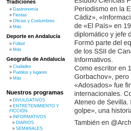
Estudió Ciencias P
Tradiciones
Periodismo en la E
Gastronomía
Fiestas
Cádiz», «Informac
Oficios y Costumbres
de «El País» en 1
Más
diplomático y jefe 
Deporte en Andalucía
Formó parte del e
Fútbol
Más
de los SSII de Cana
Informativos.
Geografía de Andalucía
Ciudades
Como escritor en 1
Pueblos y lugares
Gorbachov», pero e
Más
«Adosados» fue fin
Nuestros programas
internacionales. 
DIVULGATIVOS
Ateneo de Sevilla
ENTRETENIMIENTO Y
golpe», una histor
FICCIÓN
INFORMATIVOS
También en @Arch
DIARIOS
SEMANALES