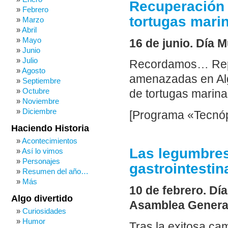
Recuperación 
Febrero
tortugas mari
Marzo
Abril
Mayo
16 de junio. Día 
Junio
Julio
Recordamos… Repor
Agosto
amenazadas en Alg
Septiembre
Octubre
de tortugas marina
Noviembre
Diciembre
[Programa «Tecnóp
Haciendo Historia
Acontecimientos
Las legumbres
Así lo vimos
Personajes
gastrointestin
Resumen del año…
Más
10 de febrero. Dí
Algo divertido
Asamblea General
Curiosidades
Humor
Tras la exitosa ca