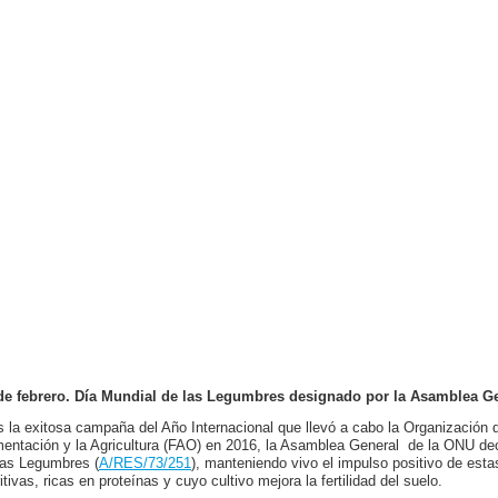
de febrero. Día Mundial de las Legumbres designado por la Asamblea G
s la exitosa campaña del Año Internacional que llevó a cabo la Organización 
mentación y la Agricultura (FAO) en 2016, la Asamblea General de la ONU dec
las Legumbres (
A/RES/73/251
), manteniendo vivo el impulso positivo de est
itivas, ricas en proteínas y cuyo cultivo mejora la fertilidad del suelo.