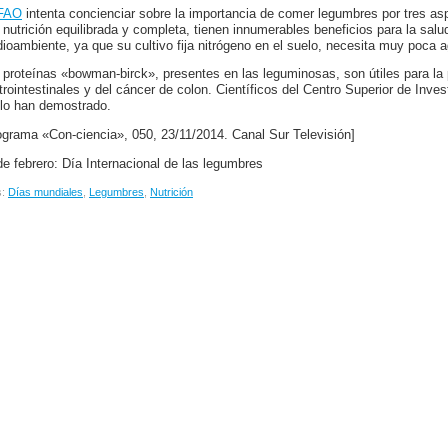
FAO
intenta concienciar sobre la importancia de comer legumbres por tres a
 nutrición equilibrada y completa, tienen innumerables beneficios para la salu
ioambiente, ya que su cultivo fija nitrógeno en el suelo, necesita muy poca 
 proteínas «bowman-birck», presentes en las leguminosas, son útiles para l
trointestinales y del cáncer de colon. Científicos del Centro Superior de Inv
 lo han demostrado.
ograma «Con-ciencia», 050, 23/11/2014. Canal Sur Televisión]
de febrero: Día Internacional de las legumbres
s:
Días mundiales
,
Legumbres
,
Nutrición