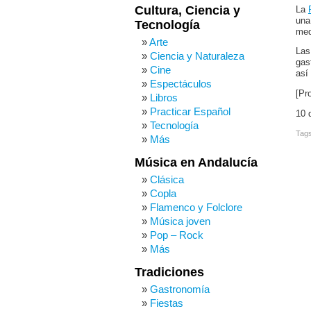
Cultura, Ciencia y
La
una
Tecnología
med
Arte
Las
Ciencia y Naturaleza
gas
Cine
así
Espectáculos
[Pr
Libros
Practicar Español
10 
Tecnología
Tag
Más
Música en Andalucía
Clásica
Copla
Flamenco y Folclore
Música joven
Pop – Rock
Más
Tradiciones
Gastronomía
Fiestas