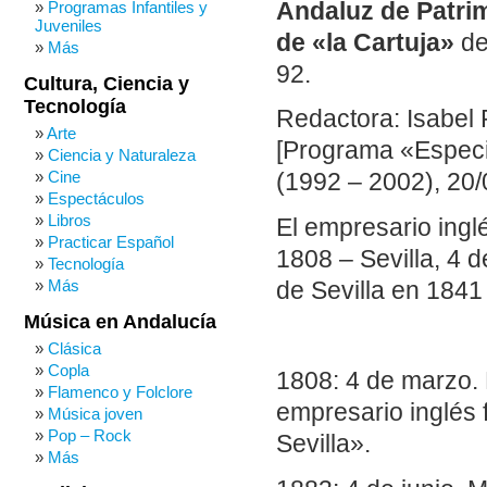
Andaluz de Patri
Programas Infantiles y
Juveniles
de «la Cartuja»
de
Más
92.
Cultura, Ciencia y
Tecnología
Redactora: Isabel
Arte
[Programa «Especia
Ciencia y Naturaleza
Cine
(1992 – 2002), 20/
Espectáculos
Libros
El empresario ing
Practicar Español
1808 – Sevilla, 4 d
Tecnología
Más
de Sevilla en 1841
Música en Andalucía
Clásica
Copla
1808: 4 de marzo.
Flamenco y Folclore
empresario inglés 
Música joven
Pop – Rock
Sevilla».
Más