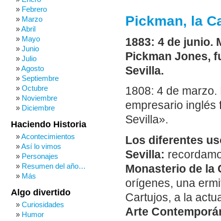
Febrero
Pickman, la Ca
Marzo
Abril
Mayo
1883: 4 de junio. 
Junio
Pickman Jones, fu
Julio
Agosto
Sevilla.
Septiembre
Octubre
1808: 4 de marzo.
Noviembre
empresario inglés 
Diciembre
Sevilla».
Haciendo Historia
Acontecimientos
Los diferentes us
Así lo vimos
Sevilla:
recordamos
Personajes
Resumen del año…
Monasterio de la 
Más
orígenes, una ermit
Algo divertido
Cartujos, a la act
Curiosidades
Arte Contemporán
Humor