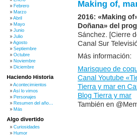
Making of, ma
Febrero
Marzo
2016: «Making of»
Abril
Mayo
Doñana» del prog
Junio
Sánchez. [Cierre d
Julio
Canal Sur Televisi
Agosto
Septiembre
Octubre
Más información:
Noviembre
Diciembre
Marisqueo de coq
Canal Youtube «Ti
Haciendo Historia
Acontecimientos
Tierra y mar en Can
Así lo vimos
Blog Tierra y mar
Personajes
Resumen del año…
También en @Me
Más
Algo divertido
Curiosidades
Humor