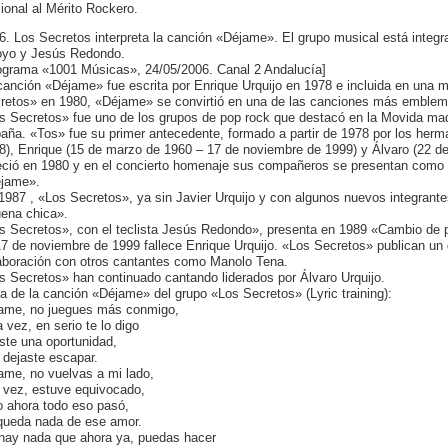
ional al Mérito Rockero.
6. Los Secretos interpreta la canción «Déjame». El grupo musical está integ
oyo y Jesús Redondo.
ograma «1001 Músicas», 24/05/2006. Canal 2 Andalucía]
canción «Déjame» fue escrita por Enrique Urquijo en 1978 e incluida en una 
retos» en 1980, «Déjame» se convirtió en una de las canciones más emblemá
s Secretos» fue uno de los grupos de pop rock que destacó en la Movida mad
aña. «Tos» fue su primer antecedente, formado a partir de 1978 por los herm
8), Enrique (15 de marzo de 1960 – 17 de noviembre de 1999) y Álvaro (22 de 
leció en 1980 y en el concierto homenaje sus compañeros se presentan como 
jame».
1987 , «Los Secretos», ya sin Javier Urquijo y con algunos nuevos integrante
ena chica».
s Secretos», con el teclista Jesús Redondo», presenta en 1989 «Cambio de 
17 de noviembre de 1999 fallece Enrique Urquijo. «Los Secretos» publican un
aboración con otros cantantes como Manolo Tena.
s Secretos» han continuado cantando liderados por Álvaro Urquijo.
ra de la canción «Déjame» del grupo «Los Secretos» (Lyric training):
ame, no juegues más conmigo,
a vez, en serio te lo digo
iste una oportunidad,
a dejaste escapar.
ame, no vuelvas a mi lado,
 vez, estuve equivocado,
o ahora todo eso pasó,
queda nada de ese amor.
hay nada que ahora ya, puedas hacer