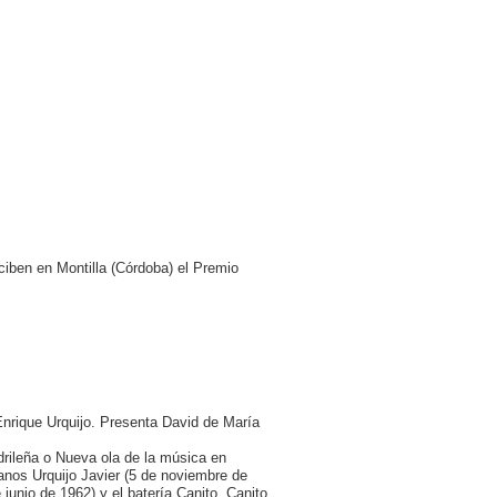
eciben en Montilla (Córdoba) el Premio
nrique Urquijo. Presenta David de María
rileña o Nueva ola de la música en
anos Urquijo Javier (5 de noviembre de
junio de 1962) y el batería Canito. Canito