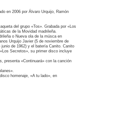
rado en 2006 por Álvaro Urquijo, Ramón
maqueta del grupo «Tos». Grabada por «Los
ticas de la Movidad madrileña.
rileña o Nueva ola de la músca en
anos Urquijo Javier (5 de noviembre de
junio de 1962) y el batería Canito. Canito
«Los Secretos», su primer disco incluye
s, presenta «Continuará» con la canción
planes».
 disco homenaje, «A tu lado», en