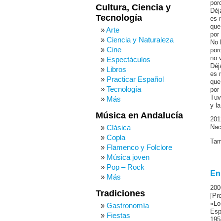
por
Cultura, Ciencia y
Déj
Tecnología
es 
que
Arte
por
Ciencia y Naturaleza
No 
Cine
por
no 
Espectáculos
Déj
Libros
es 
Practicar Español
que
Tecnología
por
Tuv
Más
y l
Música en Andalucía
201
Clásica
Nac
Copla
Tam
Flamenco y Folclore
Música joven
Pop – Rock
En
Más
200
Tradiciones
[Pr
«Lo
Gastronomía
Esp
Fiestas
195