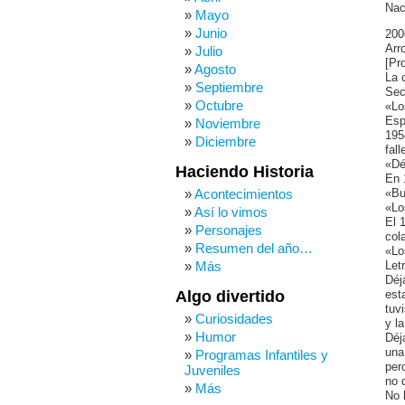
Nac
Mayo
Junio
200
Arr
Julio
[Pr
Agosto
La 
Septiembre
Sec
Octubre
«Lo
Esp
Noviembre
195
Diciembre
fal
«Dé
Haciendo Historia
En 
Acontecimientos
«Bu
«Lo
Así lo vimos
El 
Personajes
col
Resumen del año…
«Lo
Más
Let
Déj
Algo divertido
est
tuv
Curiosidades
y l
Humor
Déj
una
Programas Infantiles y
per
Juveniles
no 
Más
No 