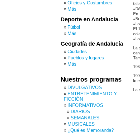
Oficios y Costumbres
fal
Más
«Dé
En 
Deporte en Andalucía
«Bu
«Lo
Fútbol
El 
Más
col
«Lo
Geografía de Andalucía
La 
Ciudades
can
Pueblos y lugares
Tam
Más
196
199
Nuestros programas
la 
DIVULGATIVOS
La 
ENTRETENIMIENTO Y
FICCIÓN
INFORMATIVOS
DIARIOS
SEMANALES
MUSICALES
¿Qué es Memoranda?