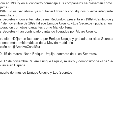
leció en 1980 y en el concierto homenaje sus compañeros se presentan como 
jame».
1987 , «Los Secretos», ya sin Javier Urquijo y con algunos nuevos integrante
ena chica».
s Secretos», con el teclista Jesús Redondo», presenta en 1989 «Cambio de 
17 de noviembre de 1999 fallece Enrique Urquijo. «Los Secretos» publican un
aboración con otros cantantes como Manolo Tena.
s Secretos» han continuado cantando liderados por Álvaro Urquijo.
canción «Déjame» fue escrita por Enrique Urquijo y grabada por «Los Secretos
ciones más emblemáticas de la Movida madrileña.
bién en @ArchivoCanalSur
0: 15 de marzo. Nace Enrique Urquijo, cantante de «Los Secretos».
9: 17 de noviembre. Muere Enrique Urquijo, músico y compositor de «Los Sec
música en España.
muerte del músico Enrique Urquijo y Los Secretos