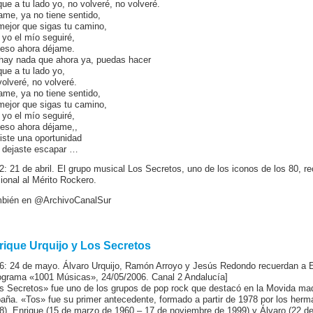
que a tu lado yo, no volveré, no volveré.
ame, ya no tiene sentido,
mejor que sigas tu camino,
 yo el mío seguiré,
 eso ahora déjame.
hay nada que ahora ya, puedas hacer
que a tu lado yo,
volveré, no volveré.
ame, ya no tiene sentido,
mejor que sigas tu camino,
 yo el mío seguiré,
 eso ahora déjame,,
iste una oportunidad
a dejaste escapar …
2: 21 de abril. El grupo musical Los Secretos, uno de los iconos de los 80, r
ional al Mérito Rockero.
bién en @ArchivoCanalSur
rique Urquijo y Los Secretos
6: 24 de mayo. Álvaro Urquijo, Ramón Arroyo y Jesús Redondo recuerdan a E
ograma «1001 Músicas», 24/05/2006. Canal 2 Andalucía]
s Secretos» fue uno de los grupos de pop rock que destacó en la Movida mad
aña. «Tos» fue su primer antecedente, formado a partir de 1978 por los herm
8), Enrique (15 de marzo de 1960 – 17 de noviembre de 1999) y Álvaro (22 de 