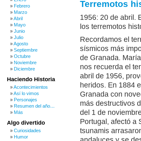
Terremotos hi
Febrero
Marzo
1956: 20 de abril.
Abril
Mayo
los terremotos hist
Junio
Julio
Recordamos el ter
Agosto
sísmicos más impo
Septiembre
Octubre
de Granada. María,
Noviembre
nos recuerda el ter
Diciembre
abril de 1956, pro
Haciendo Historia
heridos. En 1884 e
Acontecimientos
Granada con novec
Así lo vimos
Personajes
más destructivos d
Resumen del año…
del 1 de noviembr
Más
Portugal, afectó a
Algo divertido
tsunamis arrasaron
Curiosidades
Humor
andaluces y se des