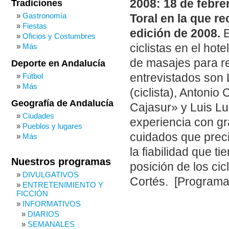
2008: 18 de febre
Tradiciones
Gastronomía
Toral en la que r
Fiestas
edición de 2008.
E
Oficios y Costumbres
ciclistas en el hot
Más
de masajes para r
Deporte en Andalucía
entrevistados son L
Fútbol
Más
(ciclista), Antonio
Geografía de Andalucía
Cajasur» y Luis L
Ciudades
experiencia con gr
Pueblos y lugares
cuidados que preci
Más
la fiabilidad que t
Nuestros programas
posición de los cic
DIVULGATIVOS
Cortés. [Programa 
ENTRETENIMIENTO Y
FICCIÓN
INFORMATIVOS
DIARIOS
SEMANALES