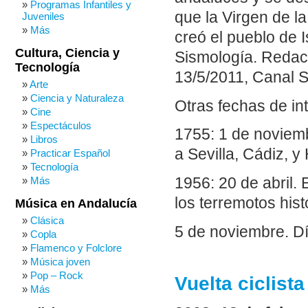
Programas Infantiles y
que la Virgen de l
Juveniles
Más
creó el pueblo de I
Cultura, Ciencia y
Sismología. Redac
Tecnología
13/5/2011, Canal Su
Arte
Ciencia y Naturaleza
Otras fechas de in
Cine
Espectáculos
1755: 1 de noviemb
Libros
a Sevilla, Cádiz, y
Practicar Español
Tecnología
1956: 20 de abril.
Más
los terremotos hist
Música en Andalucía
Clásica
5 de noviembre. D
Copla
Flamenco y Folclore
Música joven
Pop – Rock
Vuelta ciclist
Más