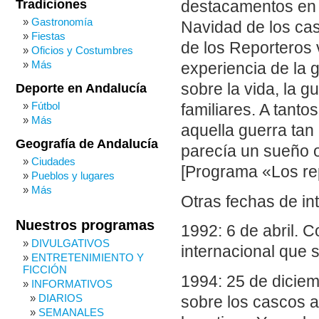
Tradiciones
destacamentos en 
Gastronomía
Navidad de los ca
Fiestas
de los Reporteros v
Oficios y Costumbres
Más
experiencia de la 
sobre la vida, la g
Deporte en Andalucía
Fútbol
familiares. A tanto
Más
aquella guerra tan
Geografía de Andalucía
parecía un sueño o
Ciudades
[Programa «Los rep
Pueblos y lugares
Más
Otras fechas de in
Nuestros programas
1992: 6 de abril. C
DIVULGATIVOS
internacional que 
ENTRETENIMIENTO Y
FICCIÓN
1994: 25 de diciem
INFORMATIVOS
DIARIOS
sobre los cascos a
SEMANALES