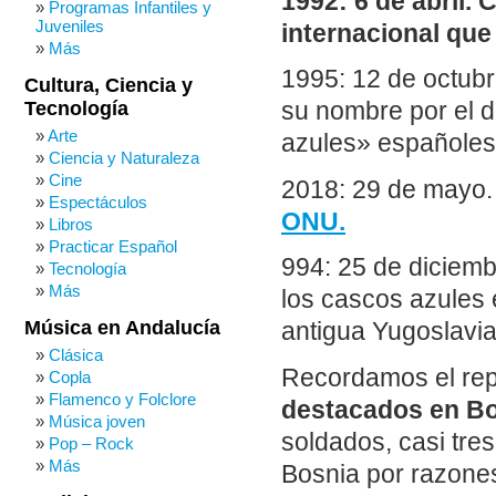
1992: 6 de abril.
Programas Infantiles y
Juveniles
internacional que
Más
1995: 12 de octubr
Cultura, Ciencia y
Tecnología
su nombre por el 
Arte
azules» españoles
Ciencia y Naturaleza
Cine
2018: 29 de mayo
Espectáculos
ONU.
Libros
Practicar Español
994: 25 de diciemb
Tecnología
Más
los cascos azules 
Música en Andalucía
antigua Yugoslavia
Clásica
Recordamos el rep
Copla
Flamenco y Folclore
destacados en Bo
Música joven
soldados, casi tre
Pop – Rock
Más
Bosnia por razones