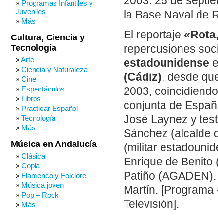
2003: 25 de septie
Programas Infantiles y
Juveniles
la Base Naval de R
Más
El reportaje
«Rota
Cultura, Ciencia y
Tecnología
repercusiones soc
Arte
estadounidense
e
Ciencia y Naturaleza
(Cádiz)
, desde qu
Cine
Espectáculos
2003, coincidiendo 
Libros
conjunta de Españ
Practicar Español
José Laynez y test
Tecnología
Más
Sánchez (alcalde d
Música en Andalucía
(militar estadounid
Clásica
Enrique de Benito (
Copla
Patiño (AGADEN). 
Flamenco y Folclore
Música joven
Martín. [Programa 
Pop – Rock
Televisión].
Más