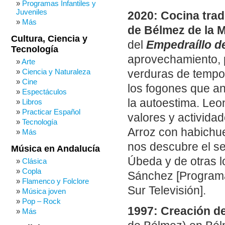
Programas Infantiles y
Juveniles
2020: Cocina trad
Más
de Bélmez de la 
Cultura, Ciencia y
del
Empedraíllo d
Tecnología
aprovechamiento, p
Arte
Ciencia y Naturaleza
verduras de tempo
Cine
los fogones que a
Espectáculos
la autoestima. Leo
Libros
Practicar Español
valores y activida
Tecnología
Arroz con habichu
Más
nos descubre el sec
Música en Andalucía
Úbeda y de otras l
Clásica
Copla
Sánchez [Programa
Flamenco y Folclore
Sur Televisión].
Música joven
Pop – Rock
1997: Creación de
Más