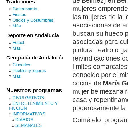
de Bélmez) en Bél
Tradiciones
mujeres emprended
Gastronomía
Fiestas
las mujeres de la 
Oficios y Costumbres
asociaciones de 
Más
buscan su hueco p
Deporte en Andalucía
asociadas para cul
Fútbol
Más
pintura, teatro o 
Geografía de Andalucía
reivindicaciones c
Ciudades
límites comarcales
Pueblos y lugares
conocido por el mi
Más
cocina de
María 
Nuestros programas
mujer belmezana re
DIVULGATIVOS
casa y repentinam
ENTRETENIMIENTO Y
poderosamente la
FICCIÓN
INFORMATIVOS
Comételo, progra
DIARIOS
SEMANALES