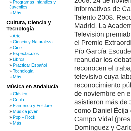
2008: 24 de noviem
Programas Infantiles y
Juveniles
informativos de Ca
Más
Talento 2008. Rec
Cultura, Ciencia y
Madrid. La Academi
Tecnología
Televisión premiaba
Arte
el Premio Extraor
Ciencia y Naturaleza
Cine
Pío García Escuder
Espectáculos
reanudar los debat
Libros
Practicar Español
reconocen el traba
Tecnología
televisivo cuya la
Más
reconocimiento púb
Música en Andalucía
de noviembre en el
Clásica
Copla
asistieron más de 
Flamenco y Folclore
como Daniel Écija 
Música joven
Pop – Rock
Campo Vidal (prese
Más
Domínguez y Carlo