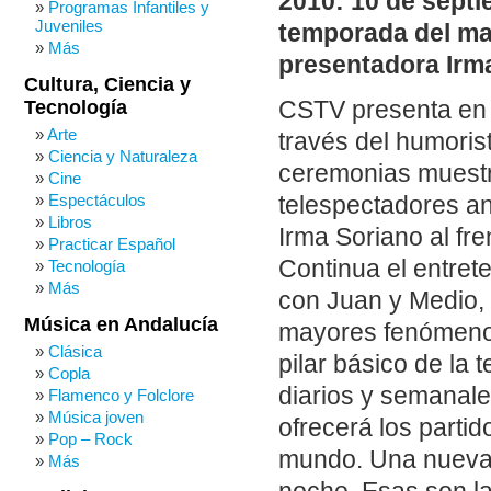
2010: 10 de septi
Programas Infantiles y
Juveniles
temporada del ma
Más
presentadora Irm
Cultura, Ciencia y
Tecnología
CSTV presenta en 
Arte
través del humori
Ciencia y Naturaleza
ceremonias muestra
Cine
Espectáculos
telespectadores a
Libros
Irma Soriano al fr
Practicar Español
Continua el entret
Tecnología
Más
con Juan y Medio, 
Música en Andalucía
mayores fenómenos 
Clásica
pilar básico de la t
Copla
diarios y semanal
Flamenco y Folclore
Música joven
ofrecerá los parti
Pop – Rock
mundo. Una nueva a
Más