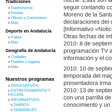
noche. Esas son l
Tradiciones
seguir contando co
Gastronomía
Fiestas
Moreno de la Santa
Oficios y Costumbres
declaraciones del 
Más
[Informativo «Notic
Deporte en Andalucía
Otras fechas de in
Fútbol
Más
2010: 8 de septiem
programación TV ap
Geografía de Andalucía
Ciudades
información y el c
Pueblos y lugares
Más
2010: 10 de septi
temporada del mag
Nuestros programas
presentadora Irma
DIVULGATIVOS
2010: 13 de septi
ENTRETENIMIENTO Y
FICCIÓN
con una parrilla de
INFORMATIVOS
conocimiento y un
DIARIOS
SEMANALES