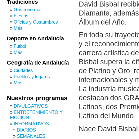
Tradiciones
David Bisbal recibi
Gastronomía
Diamante, además 
Fiestas
Álbum del Año.
Oficios y Costumbres
Más
En toda su trayect
Deporte en Andalucía
y el reconocimiento
Fútbol
carrera artística 
Más
Bisbal supera la c
Geografía de Andalucía
de Platino y Oro, r
Ciudades
Pueblos y lugares
internacionales y 
Más
La industria music
destacan dos GRA
Nuestros programas
Latinos, dos Premi
DIVULGATIVOS
ENTRETENIMIENTO Y
Latino del Mundo.
FICCIÓN
INFORMATIVOS
Nace David Bisbal
DIARIOS
SEMANALES