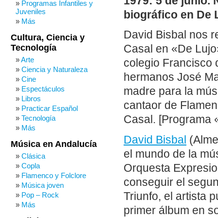
1979: 5 de junio. 
Programas Infantiles y
Juveniles
biográfico en De 
Más
David Bisbal nos r
Cultura, Ciencia y
Tecnología
Casal en «De Lujo»
Arte
colegio Francisco 
Ciencia y Naturaleza
hermanos José Mar
Cine
Espectáculos
madre para la músi
Libros
cantaor de Flamen
Practicar Español
Casal. [Programa 
Tecnología
Más
David Bisbal
(Almer
Música en Andalucía
el mundo de la mús
Clásica
Copla
Orquesta Expresio
Flamenco y Folclore
conseguir el segun
Música joven
Triunfo, el artista
Pop – Rock
Más
primer álbum en so