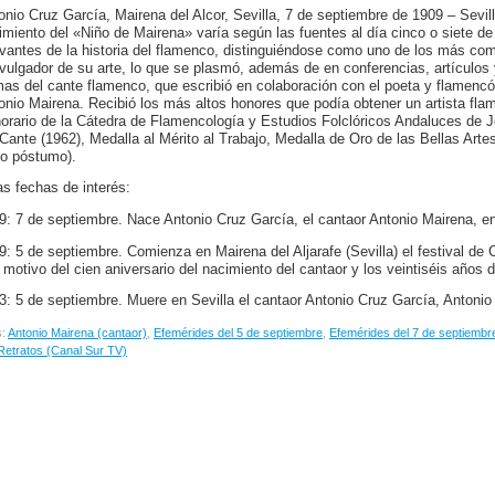
onio Cruz García, Mairena del Alcor, Sevilla, 7 de septiembre de 1909 – Sevil
imiento del «Niño de Mairena» varía según las fuentes al día cinco o siete d
evantes de la historia del flamenco, distinguiéndose como uno de los más co
ivulgador de su arte, lo que se plasmó, además de en conferencias, artículos 
mas del cante flamenco, que escribió en colaboración con el poeta y flamenc
onio Mairena. Recibió los más altos honores que podía obtener un artista flam
orario de la Cátedra de Flamencología y Estudios Folclóricos Andaluces de Jer
 Cante (1962), Medalla al Mérito al Trabajo, Medalla de Oro de las Bellas Artes
ulo póstumo).
as fechas de interés:
9: 7 de septiembre. Nace Antonio Cruz García, el cantaor Antonio Mairena,
en
9: 5 de septiembre. Comienza en Mairena del Aljarafe (Sevilla) el festival de
 motivo del cien aniversario del nacimiento del cantaor y los veintiséis años 
3: 5 de septiembre. Muere en Sevilla el cantaor Antonio Cruz García, Antonio
s:
Antonio Mairena (cantaor)
,
Efemérides del 5 de septiembre
,
Efemérides del 7 de septiembr
Retratos (Canal Sur TV)