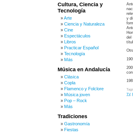
Cultura, Ciencia y
Ant
nac
Tecnología
rel
Arte
y d
for
Ciencia y Naturaleza
Ant
Cine
Hon
Espectáculos
del
Libros
tít
Practicar Español
Otr
Tecnología
190
Más
200
Música en Andalucía
con
Clásica
198
Copla
Flamenco y Folclore
Tag
Música joven
TV
,
Pop – Rock
Más
Tradiciones
Gastronomía
Fiestas