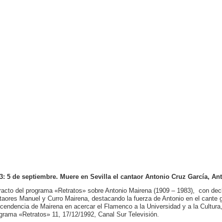
3: 5 de septiembre. Muere en Sevilla el cantaor Antonio Cruz García, An
racto del programa «Retratos» sobre Antonio Mairena (1909 – 1983), con de
taores Manuel y Curro Mairena, destacando la fuerza de Antonio en el cante 
scendencia de Mairena en acercar el Flamenco a la Universidad y a la Cultura,
grama «Retratos» 11, 17/12/1992, Canal Sur Televisión.