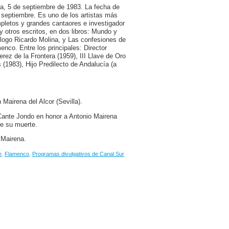
la, 5 de septiembre de 1983. La fecha de
e septiembre. Es uno de los artistas más
mpletos y grandes cantaores e investigador
y otros escritos, en dos libros: Mundo y
ólogo Ricardo Molina, y Las confesiones de
enco. Entre los principales: Director
ez de la Frontera (1959), III Llave de Oro
 (1983), Hijo Predilecto de Andalucía (a
 Mairena del Alcor (Sevilla).
 Cante Jondo en honor a Antonio Mairena
de su muerte.
 Mairena.
e
,
Flamenco
,
Programas divulgativos de Canal Sur