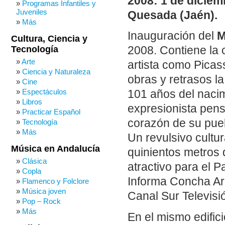
2008: 1 de diciem
Programas Infantiles y
Juveniles
Quesada (Jaén).
Más
Inauguración del
M
Cultura, Ciencia y
Tecnología
2008. Contiene la 
Arte
artista como Picas
Ciencia y Naturaleza
obras y retrasos l
Cine
Espectáculos
101 años del nacimi
Libros
expresionista pen
Practicar Español
corazón de su pueb
Tecnología
Más
Un revulsivo cultu
Música en Andalucía
quinientos metros 
Clásica
atractivo para el P
Copla
Informa Concha Ara
Flamenco y Folclore
Música joven
Canal Sur Televisió
Pop – Rock
Más
En el mismo edifici