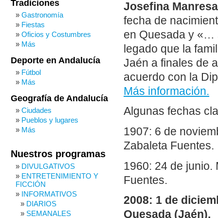
Tradiciones
Josefina Manresa
Gastronomía
fecha de nacimient
Fiestas
en Quesada y «… se
Oficios y Costumbres
Más
legado que la fami
Deporte en Andalucía
Jaén a finales de 
Fútbol
acuerdo con la Di
Más
Más información.
Geografía de Andalucía
Algunas fechas cla
Ciudades
Pueblos y lugares
1907: 6 de noviem
Más
Zabaleta Fuentes.
Nuestros programas
1960: 24 de junio.
DIVULGATIVOS
ENTRETENIMIENTO Y
Fuentes.
FICCIÓN
INFORMATIVOS
2008: 1 de diciem
DIARIOS
Quesada (Jaén).
SEMANALES