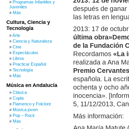
2013: 12 de novi
Programas Infantiles y
Juveniles
después de ganar 
Más
las letras en leng
Cultura, Ciencia y
Tecnología
2013: 17 de octub
Arte
última obra»Demo
Ciencia y Naturaleza
de la Fundación C
Cine
Espectáculos
Recordamos
«La 
Libros
realizada a Ana Ma
Practicar Español
Premio Cervante
Tecnología
Más
española. La escri
Música en Andalucía
ochenta y ocho añ
Clásica
inocencia». [Infor
Copla
5, 11/12/2013, Cana
Flamenco y Folclore
Música joven
Más información:
Pop – Rock
Más
Ana María Matute (