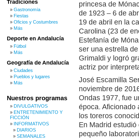
Tradiciones
princesa de Mónaco
Gastronomía
de 1923 – 6 de abri
Fiestas
19 de abril en la 
Oficios y Costumbres
Más
Carolina (23 de en
Deporte en Andalucía
Estefanía de Mónac
Fútbol
ser una estrella d
Más
Grimaldi y logró gr
Geografía de Andalucía
actriz por interpre
Ciudades
Pueblos y lugares
José Escamilla Ser
Más
noviembre de 2016)
Ondas 1977, fue un
Nuestros programas
época. Aficionado a
DIVULGATIVOS
ENTRETENIMIENTO Y
los toreros conoci
FICCIÓN
INFORMATIVOS
En Madrid estudió 
DIARIOS
pequeño laboratori
SEMANALES