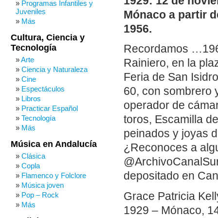
1929: 12 de novie
Programas Infantiles y
Juveniles
Mónaco a partir 
Más
1956.
Cultura, Ciencia y
Tecnología
Recordamos …1964.
Arte
Rainiero, en la pl
Ciencia y Naturaleza
Feria de San Isidr
Cine
Espectáculos
60, con sombrero y 
Libros
operador de cámara
Practicar Español
toros, Escamilla d
Tecnología
Más
peinados y joyas d
Música en Andalucía
¿Reconoces a algu
Clásica
@ArchivoCanalSur 
Copla
depositado en Cana
Flamenco y Folclore
Música joven
Grace Patricia Kel
Pop – Rock
Más
1929 – Mónaco, 14 