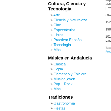
imp
Cultura, Ciencia y
«Mo
Tecnología
[Pr
Arte
Otr
Ciencia y Naturaleza
152
Cine
198
Espectáculos
Libros
201
Practicar Español
par
Tecnología
Tag
Más
Prog
Música en Andalucía
Clásica
Copla
Flamenco y Folclore
Música joven
Pop – Rock
Más
Tradiciones
Gastronomía
Fiestas