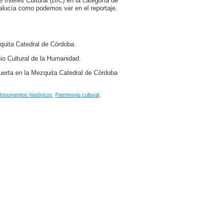
 Interés Cultural (BIC) en la categoría de
lucía como podemos ver en el reportaje.
zquita Catedral de Córdoba.
o Cultural de la Humanidad.
erta en la Mezquita Catedral de Córdoba
onumentos históricos
,
Patrimonio cultural
,