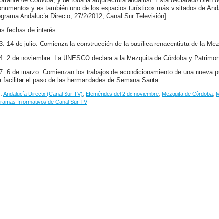
ortante de Córdoba, y de toda la arquitectura andalusí. Está declarado Bien de
numento» y es también uno de los espacios turísticos más visitados de Anda
ograma Andalucía Directo, 27/2/2012, Canal Sur Televisión].
as fechas de interés:
3: 14 de julio. Comienza la construcción de la basílica renacentista de la Me
4: 2 de noviembre. La UNESCO declara a la Mezquita de Córdoba y Patrimoni
7: 6 de marzo. Comienzan los trabajos de acondicionamiento de una nueva pu
a facilitar el paso de las hermandades de Semana Santa.
s:
Andalucía Directo (Canal Sur TV)
,
Efemérides del 2 de noviembre
,
Mezquita de Córdoba
,
M
ramas Informativos de Canal Sur TV