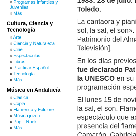
1983:
28 de julio.
Programas Infantiles y
Juveniles
Toledo.
Más
La cantaora y pian
Cultura, Ciencia y
Tecnología
sol, la sal, el son».
Arte
Patrimonio del Alm
Ciencia y Naturaleza
Televisión].
Cine
Espectáculos
En los días previ
Libros
Practicar Español
fue declarado Pat
Tecnología
la UNESCO
en su 
Más
programación espec
Música en Andalucía
Clásica
El lunes 15 de nov
Copla
la sal, el son. Fl
Flamenco y Folclore
Música joven
espectáculo que a
Pop – Rock
presencia del flam
Más
Camarón, Gabriela