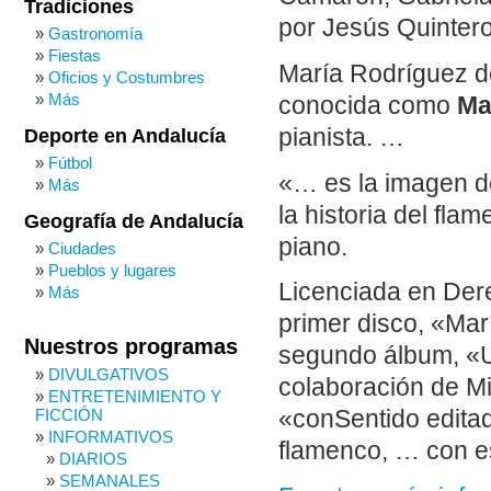
Tradiciones
por Jesús Quinter
Gastronomía
Fiestas
María Rodríguez d
Oficios y Costumbres
Más
conocida como
Ma
pianista. …
Deporte en Andalucía
Fútbol
«… es la imagen de
Más
la historia del fl
Geografía de Andalucía
piano.
Ciudades
Pueblos y lugares
Licenciada en Dere
Más
primer disco, «Ma
Nuestros programas
segundo álbum, «U
DIVULGATIVOS
colaboración de M
ENTRETENIMIENTO Y
FICCIÓN
«conSentido editad
INFORMATIVOS
flamenco, … con e
DIARIOS
SEMANALES